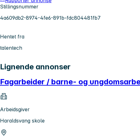
Rapporter annonse
Stillingsnummer
4a609db2-8974-4fe6-891b-fdc804481fb7
Hentet fra
talentech
Lignende annonser
Fagarbeider / barne- og ungdomsarbe
Arbeidsgiver
Haraldsvang skole