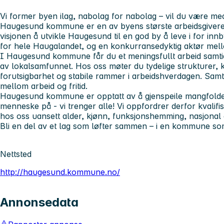
Vi former byen ilag, nabolag for nabolag – vil du være me
Haugesund kommune er en av byens største arbeidsgivere
visjonen å utvikle Haugesund til en god by å leve i for inn
for hele Haugalandet, og en konkurransedyktig aktør mel
I Haugesund kommune får du et meningsfullt arbeid samtidi
av lokalsamfunnet. Hos oss møter du tydelige strukturer, 
forutsigbarhet og stabile rammer i arbeidshverdagen. Samt
mellom arbeid og fritid.
Haugesund kommune er opptatt av å gjenspeile mangfolde
menneske på - vi trenger alle! Vi oppfordrer derfor kvalifis
hos oss uansett alder, kjønn, funksjonshemming, nasjonal 
Bli en del av et lag som løfter sammen – i en kommune som
Nettsted
http://haugesund.kommune.no/
Annonsedata