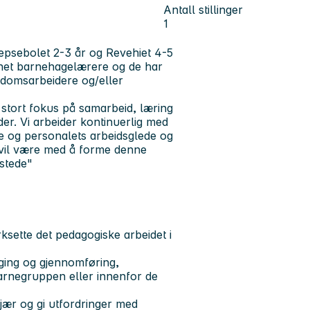
Antall stillinger
1
epsebolet 2-3 år og Revehiet 4-5
nnet barnehagelærere og de har
domsarbeidere og/eller
stort fokus på samarbeid, læring
der. Vi arbeider kontinuerlig med
te og personalets arbeidsglede og
m vil være med å forme denne
lstede"
sette det pedagogiske arbeidet i
ging og gjennomføring,
barnegruppen eller innenfor de
gjær og gi utfordringer med