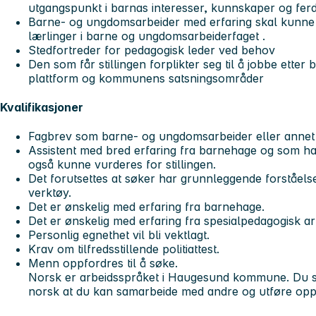
utgangspunkt i barnas interesser, kunnskaper og ferd
Barne- og ungdomsarbeider med erfaring skal kunne v
lærlinger i barne og ungdomsarbeiderfaget .
Stedfortreder for pedagogisk leder ved behov
Den som får stillingen forplikter seg til å jobbe ett
plattform og kommunens satsningsområder
Kvalifikasjoner
Fagbrev som barne- og ungdomsarbeider eller annet 
Assistent med bred erfaring fra barnehage og som har 
også kunne vurderes for stillingen.
Det forutsettes at søker har grunnleggende forståel
verktøy.
Det er ønskelig med erfaring fra barnehage.
Det er ønskelig med erfaring fra spesialpedagogisk ar
Personlig egnethet vil bli vektlagt.
Krav om tilfredsstillende politiattest.
Menn oppfordres til å søke.
Norsk er arbeidsspråket i Haugesund kommune. Du sn
norsk at du kan samarbeide med andre og utføre opp