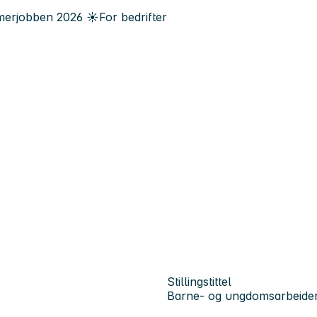
erjobben
2026
☀️
For bedrifter
Stillingstittel
Barne- og ungdomsarbeide