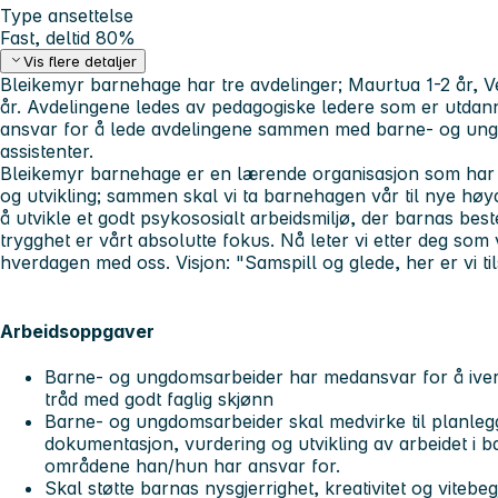
Type ansettelse
Fast, deltid 80%
Vis flere detaljer
Bleikemyr barnehage har tre avdelinger; Maurtua 1-2 år, V
år. Avdelingene ledes av pedagogiske ledere som er utda
ansvar for å lede avdelingene sammen med barne- og ung
assistenter.
Bleikemyr barnehage er en lærende organisasjon som har 
og utvikling; sammen skal vi ta barnehagen vår til nye høy
å utvikle et godt psykososialt arbeidsmiljø, der barnas bes
trygghet er vårt absolutte fokus. Nå leter vi etter deg so
hverdagen med oss. Visjon: "Samspill og glede, her er vi ti
Arbeidsoppgaver
Barne- og ungdomsarbeider har medansvar for å iverk
tråd med godt faglig skjønn
Barne- og ungdomsarbeider skal medvirke til planleg
dokumentasjon, vurdering og utvikling av arbeidet i 
områdene han/hun har ansvar for.
Skal støtte barnas nysgjerrighet, kreativitet og vitebe