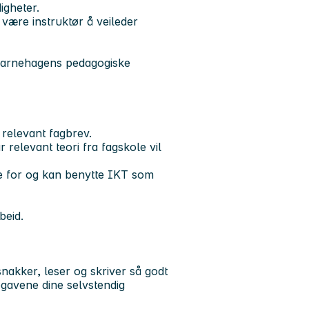
igheter.
ære instruktør å veileder
er barnehagens pedagogiske
relevant fagbrev.
relevant teori fra fagskole vil
se for og kan benytte IKT som
beid.
akker, leser og skriver så godt
gavene dine selvstendig