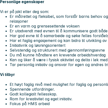
Personlige egenskaper
Vi er på jakt etter deg som:
Er målrettet og fleksibel, som forstår barns behov og
relasjoner
Er en varm og grensesettende voksen
Er utadvendt med evnen til å kommunisere godt både m
Har god evne til å samarbeide og søke felles forståel
Har et faglig engasjement og kan bidra til utvikling 
Initiativrik og løsningsorientert
Selvstendig og strukturert med gjennomføringsevne
Du må kunne håndtere en krevende arbeidshverdag
Kan og liker å være i fysisk aktivitet og delta i lek me
Tar personlig initiativ og ansvar for egen og andres tr
Vi tilbyr
Et høyt faglig nivå med mulighet for faglig og personli
Spennende utfordringer.
Godt kollegialt fellesskap.
Rom for kreativitet og eget initiativ.
Fokus på HMS arbeid