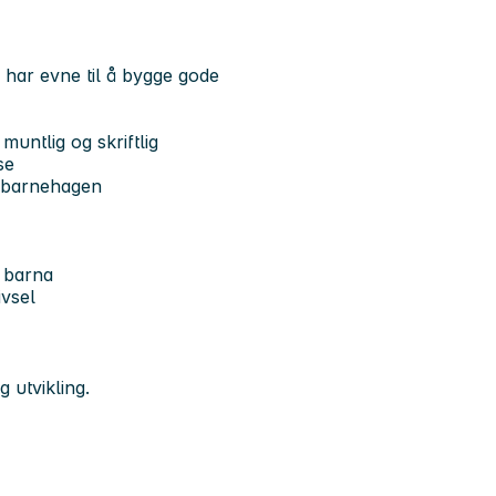
 har evne til å bygge gode
untlig og skriftlig
se
av barnehagen
d barna
ivsel
g utvikling.