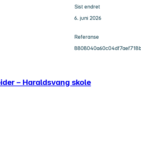
Sist endret
6. juni 2026
Referanse
8808040a60c04df7aef718b
ider – Haraldsvang skole