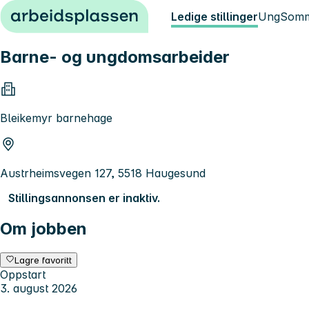
Hopp til innhold
Ledige stillinger
Ung
Somm
Barne- og ungdomsarbeider
Bleikemyr barnehage
Austrheimsvegen 127, 5518 Haugesund
Stillingsannonsen er inaktiv.
Om jobben
Lagre favoritt
Oppstart
3. august 2026