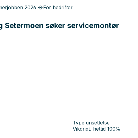
erjobben
2026
☀️
For bedrifter
ng Setermoen søker servicemontør
Type ansettelse
Vikariat, heltid 100%