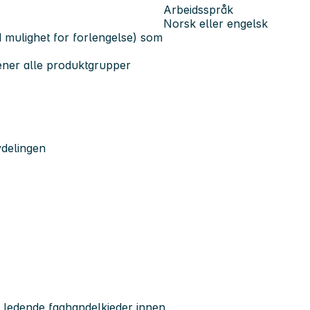
Arbeidsspråk
Norsk eller engelsk
 mulighet for forlengelse) som
jener alle produktgrupper
.
vdelingen
s ledende faghandelkjeder innen