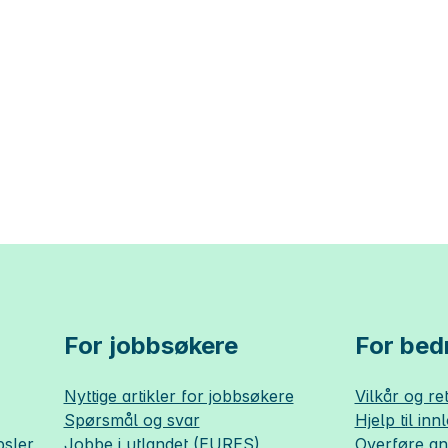
For jobbsøkere
For bedr
Nyttige artikler for jobbsøkere
Vilkår og ret
Spørsmål og svar
Hjelp til inn
sler
Jobbe i utlandet (EURES)
Overføre a