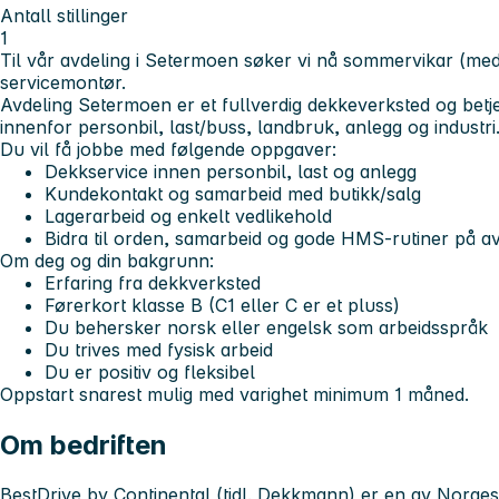
Antall stillinger
1
Til vår avdeling i Setermoen søker vi nå sommervikar (med
servicemontør.
Avdeling Setermoen er et fullverdig dekkeverksted og bet
innenfor personbil, last/buss, landbruk, anlegg og industri
Du vil få jobbe med følgende oppgaver:
Dekkservice innen personbil, last og anlegg
Kundekontakt og samarbeid med butikk/salg
Lagerarbeid og enkelt vedlikehold
Bidra til orden, samarbeid og gode HMS-rutiner på a
Om deg og din bakgrunn:
Erfaring fra dekkverksted
Førerkort klasse B (C1 eller C er et pluss)
Du behersker norsk eller engelsk som arbeidsspråk
Du trives med fysisk arbeid
Du er positiv og fleksibel
Oppstart snarest mulig med varighet minimum 1 måned.
Om bedriften
BestDrive by Continental (tidl. Dekkmann) er en av Norge