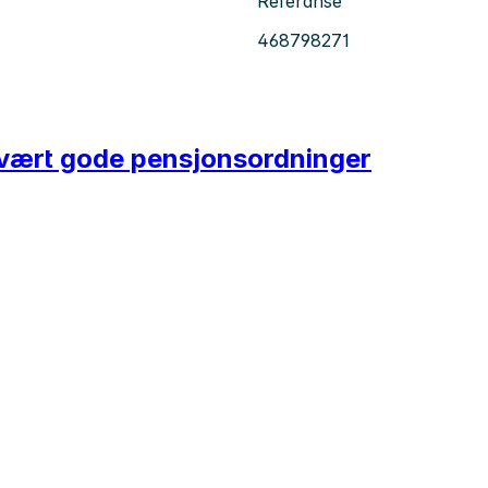
Referanse
468798271
 svært gode pensjonsordninger