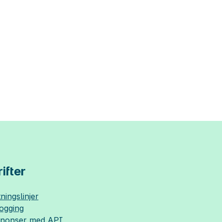
ifter
ningslinjer
logging
nnonser med API