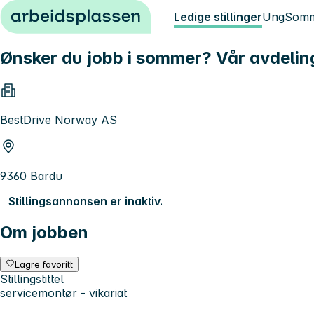
Hopp til innhold
Ledige stillinger
Ung
Somm
Ønsker du jobb i sommer? Vår avdeli
BestDrive Norway AS
9360 Bardu
Stillingsannonsen er inaktiv.
Om jobben
Lagre favoritt
Stillingstittel
servicemontør - vikariat