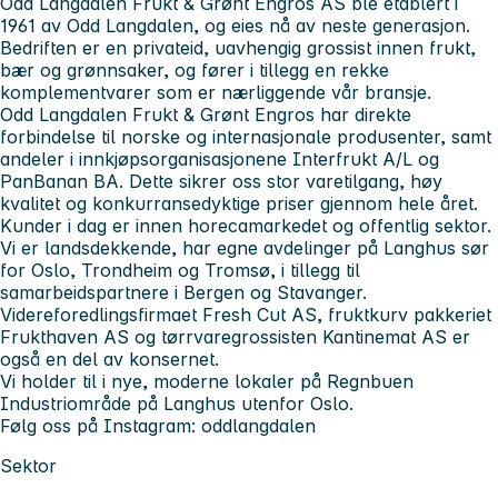
Odd Langdalen Frukt & Grønt Engros AS ble etablert i
1961 av Odd Langdalen, og eies nå av neste generasjon.
Bedriften er en privateid, uavhengig grossist innen frukt,
bær og grønnsaker, og fører i tillegg en rekke
komplementvarer som er nærliggende vår bransje.
Odd Langdalen Frukt & Grønt Engros har direkte
forbindelse til norske og internasjonale produsenter, samt
andeler i innkjøpsorganisasjonene Interfrukt A/L og
PanBanan BA. Dette sikrer oss stor varetilgang, høy
kvalitet og konkurransedyktige priser gjennom hele året.
Kunder i dag er innen horecamarkedet og offentlig sektor.
Vi er landsdekkende, har egne avdelinger på Langhus sør
for Oslo, Trondheim og Tromsø, i tillegg til
samarbeidspartnere i Bergen og Stavanger.
Videreforedlingsfirmaet Fresh Cut AS, fruktkurv pakkeriet
Frukthaven AS og tørrvaregrossisten Kantinemat AS er
også en del av konsernet.
Vi holder til i nye, moderne lokaler på Regnbuen
Industriområde på Langhus utenfor Oslo.
Følg oss på Instagram: oddlangdalen
Sektor