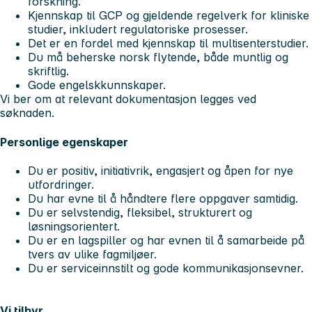
forskning.
Kjennskap til GCP og gjeldende regelverk for kliniske
studier, inkludert regulatoriske prosesser.
Det er en fordel med kjennskap til multisenterstudier.
Du må beherske norsk flytende, både muntlig og
skriftlig.
Gode engelskkunnskaper.
Vi ber om at relevant dokumentasjon legges ved
søknaden.
Personlige egenskaper
Du er positiv, initiativrik, engasjert og åpen for nye
utfordringer.
Du har evne til å håndtere flere oppgaver samtidig.
Du er selvstendig, fleksibel, strukturert og
løsningsorientert.
Du er en lagspiller og har evnen til å samarbeide på
tvers av ulike fagmiljøer.
Du er serviceinnstilt og gode kommunikasjonsevner.
Vi tilbyr