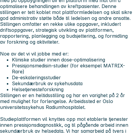
med på oppbygningen av en plattform med mål om å
optimalisere behandlingen av kreftpasienter. Denne
stillingen er tett koblet mot plattformledelsen og skal sikre
god administrativ støtte både til ledelsen og andre ansatte.
Stillingen omfatter en rekke ulike oppgaver, inkludert
driftsoppgaver, strategisk utvikling av plattformen,
rapportering, planlegging og budsjettering, og formidling
av forskning og aktiviteter.
Noe av det vi vil jobbe med er:
Kliniske studier innen dose-optimalisering
Presisjonsmedisin-studier (for eksempel MATRIX-
Rare)
De-eskaleringsstudier
Sekundærbruk av sykehusdata
Helsetjenesteforskning
Stillingen er en heltidsstilling og har en varighet på 2 år
med mulighet for forlengelse. Arbeidssted er Oslo
universitetssykehus Radiumhospitalet.
Studieplattformen vil knyttes opp mot etablerte tjenester
innen presisjonsdiagnostikk, og til pågående arbeid innen
sekundærbruk av helsedata. Vi har samarbeid på tvers i