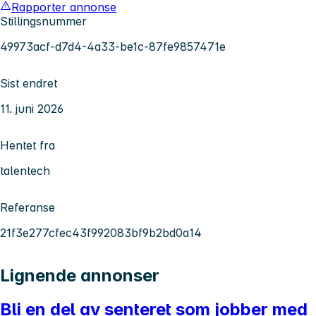
Rapporter annonse
Stillingsnummer
49973acf-d7d4-4a33-be1c-87fe9857471e
Sist endret
11. juni 2026
Hentet fra
talentech
Referanse
21f3e277cfec43f992083bf9b2bd0a14
Lignende annonser
Bli en del av senteret som jobber med