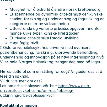
Mulighet for å bidra til å endre norsk kreftomsorg
Et spennende og dynamisk arbeidsmiljø der kliniske
studier, forskning og undervisning og fagutvikling er
integrerte deler av virksomheten
Utfordrende og varierte arbeidsoppgaver innenfor
mange ulike typer kliniske kreftstudier
Et trivelig arbeidsmiljø i stadig utvikling
Høyt faglig nivå
I Oslo universitetssykehus driver vi med avansert
pasientbehandling, forskning, utprøvende behandling,
undervisning og innovasjon på et høyt internasjonalt nivå.
Vi er hele Norges bakvakt og trenger deg med på laget.
Høres dette ut som en stilling for deg? Vi gleder oss til å
lese din søknad.
Vil du vite mer om oss?
Les om arbeidsplassen vår her:
https://www.oslo-
universitetssykehus.no/om-oss/jobb-og-
utdanning/arbeidsplassen-var
Kontaktinformasjon