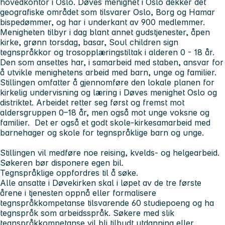
hovedkontor i Oslo. Døves menighet i Oslo dekker det
geografiske området som tilsvarer Oslo, Borg og Hamar
bispedømmer, og har i underkant av 900 medlemmer.
Menigheten tilbyr i dag blant annet gudstjenester, åpen
kirke, grønn torsdag, basar, Soul children sign
tegnspråkkor og trosopplæringstiltak i alderen 0 - 18 år.
Den som ansettes har, i samarbeid med staben, ansvar for
å utvikle menighetens arbeid med barn, unge og familier.
Stillingen omfatter å gjennomføre den lokale planen for
kirkelig undervisning og læring i Døves menighet Oslo og
distriktet. Arbeidet retter seg først og fremst mot
aldersgruppen 0–18 år, men også mot unge voksne og
familier. Det er også et godt skole-kirkesamarbeid med
barnehager og skole for tegnspråklige barn og unge.
Stillingen vil medføre noe reising, kvelds- og helgearbeid.
Søkeren bør disponere egen bil.
Tegnspråklige oppfordres til å søke.
Alle ansatte i Døvekirken skal i løpet av de tre første
årene i tjenesten oppnå eller formalisere
tegnspråkkompetanse tilsvarende 60 studiepoeng og ha
tegnspråk som arbeidsspråk. Søkere med slik
tegnspråkkompetanse vil bli tilbudt utdanning eller