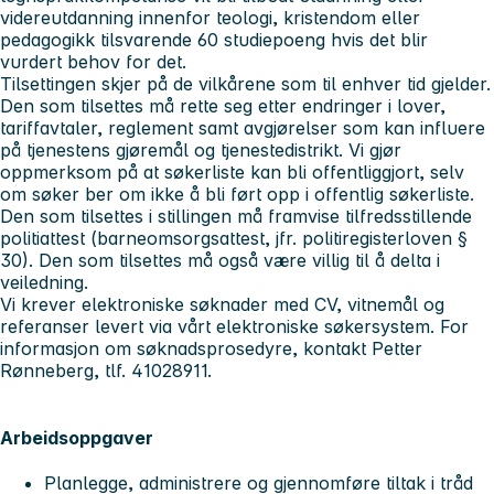
videreutdanning innenfor teologi, kristendom eller
pedagogikk tilsvarende 60 studiepoeng hvis det blir
vurdert behov for det.
Tilsettingen skjer på de vilkårene som til enhver tid gjelder.
Den som tilsettes må rette seg etter endringer i lover,
tariffavtaler, reglement samt avgjørelser som kan influere
på tjenestens gjøremål og tjenestedistrikt. Vi gjør
oppmerksom på at søkerliste kan bli offentliggjort, selv
om søker ber om ikke å bli ført opp i offentlig søkerliste.
Den som tilsettes i stillingen må framvise tilfredsstillende
politiattest (barneomsorgsattest, jfr. politiregisterloven §
30). Den som tilsettes må også være villig til å delta i
veiledning.
Vi krever elektroniske søknader med CV, vitnemål og
referanser levert via vårt elektroniske søkersystem. For
informasjon om søknadsprosedyre, kontakt Petter
Rønneberg, tlf. 41028911.
Arbeidsoppgaver
Planlegge, administrere og gjennomføre tiltak i tråd