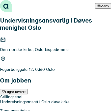
Hopp til innhold
Meny
Undervisningsansvarlig i Døves
menighet Oslo
Den norske kirke, Oslo bispedømme
Fagerborggata 12, 0360 Oslo
Om jobben
Lagre favoritt
Stillingstittel
Undervisningsansatt i Oslo døvekirke
Type ansettelse