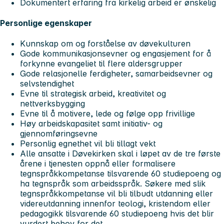
Dokumentert erfaring fra kirkelig arbeid er ønskelig
Personlige egenskaper
Kunnskap om og forståelse av døvekulturen
Gode kommunikasjonsevner og engasjement for å
forkynne evangeliet til flere aldersgrupper
Gode relasjonelle ferdigheter, samarbeidsevner og
selvstendighet
Evne til strategisk arbeid, kreativitet og
nettverksbygging
Evne til å motivere, lede og følge opp frivillige
Høy arbeidskapasitet samt initiativ- og
gjennomføringsevne
Personlig egnethet vil bli tillagt vekt
Alle ansatte i Døvekirken skal i løpet av de tre første
årene i tjenesten oppnå eller formalisere
tegnspråkkompetanse tilsvarende 60 studiepoeng og
ha tegnspråk som arbeidsspråk. Søkere med slik
tegnspråkkompetanse vil bli tilbudt utdanning eller
videreutdanning innenfor teologi, kristendom eller
pedagogikk tilsvarende 60 studiepoeng hvis det blir
vurdert behov for det.