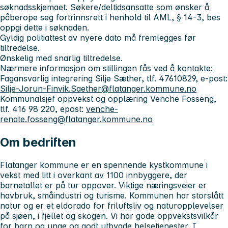
søknadsskjemaet. Søkere/deltidsansatte som ønsker å
påberope seg fortrinnsrett i henhold til AML, § 14-3, bes
oppgi dette i søknaden.
Gyldig politiattest av nyere dato må fremlegges før
tiltredelse.
Ønskelig med snarlig tiltredelse.
Nærmere informasjon om stillingen fås ved å kontakte:
Fagansvarlig integrering Silje Sæther, tlf. 47610829, e-post:
Silje-Jorun-Finvik.Saether@flatanger.kommune.no
Kommunalsjef oppvekst og opplæring Venche Fosseng,
tlf. 416 98 220, epost:
venche-
renate.fosseng@flatanger.kommune.no
Om bedriften
Flatanger kommune er en spennende kystkommune i
vekst med litt i overkant av 1100 innbyggere, der
barnetallet er på tur oppover. Viktige næringsveier er
havbruk, småindustri og turisme. Kommunen har storslått
natur og er et eldorado for friluftsliv og naturopplevelser
på sjøen, i fjellet og skogen. Vi har gode oppvekstsvilkår
for barn og unge og godt utbygde helsetjenester. I