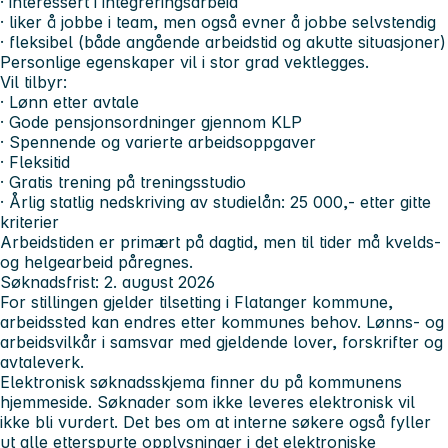
· interessert i integreringsarbeid
· liker å jobbe i team, men også evner å jobbe selvstendig
· fleksibel (både angående arbeidstid og akutte situasjoner)
Personlige egenskaper vil i stor grad vektlegges.
Vil tilbyr:
· Lønn etter avtale
· Gode pensjonsordninger gjennom KLP
· Spennende og varierte arbeidsoppgaver
· Fleksitid
· Gratis trening på treningsstudio
· Årlig statlig nedskriving av studielån: 25 000,- etter gitte
kriterier
Arbeidstiden er primært på dagtid, men til tider må kvelds-
og helgearbeid påregnes.
Søknadsfrist: 2. august 2026
For stillingen gjelder tilsetting i Flatanger kommune,
arbeidssted kan endres etter kommunes behov. Lønns- og
arbeidsvilkår i samsvar med gjeldende lover, forskrifter og
avtaleverk.
Elektronisk søknadsskjema finner du på kommunens
hjemmeside. Søknader som ikke leveres elektronisk vil
ikke bli vurdert. Det bes om at interne søkere også fyller
ut alle etterspurte opplysninger i det elektroniske