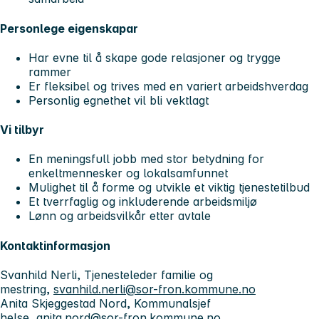
Personlege eigenskapar
Har evne til å skape gode relasjoner og trygge
rammer
Er fleksibel og trives med en variert arbeidshverdag
Personlig egnethet vil bli vektlagt
Vi tilbyr
En meningsfull jobb med stor betydning for
enkeltmennesker og lokalsamfunnet
Mulighet til å forme og utvikle et viktig tjenestetilbud
Et tverrfaglig og inkluderende arbeidsmiljø
Lønn og arbeidsvilkår etter avtale
Kontaktinformasjon
Svanhild Nerli, Tjenesteleder familie og
mestring,
svanhild.nerli@sor-fron.kommune.no
Anita Skjeggestad Nord, Kommunalsjef
helse,
anita.nord@sor-fron.kommune.no