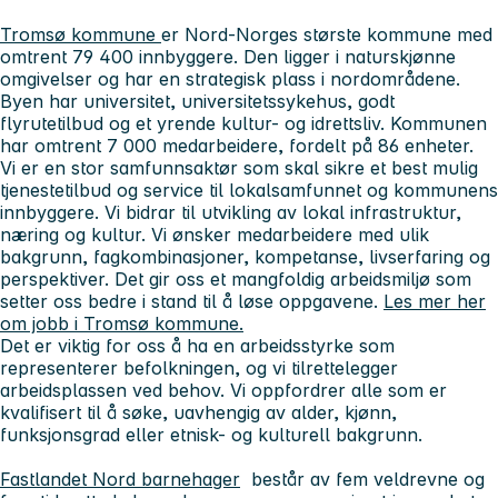
Tromsø kommune
er Nord-Norges største kommune med
omtrent 79 400 innbyggere. Den ligger i naturskjønne
omgivelser og har en strategisk plass i nordområdene.
Byen har universitet, universitetssykehus, godt
flyrutetilbud og et yrende kultur- og idrettsliv. Kommunen
har omtrent 7 000 medarbeidere, fordelt på 86 enheter.
Vi er en stor samfunnsaktør som skal sikre et best mulig
tjenestetilbud og service til lokalsamfunnet og kommunens
innbyggere. Vi bidrar til utvikling av lokal infrastruktur,
næring og kultur. Vi ønsker medarbeidere med ulik
bakgrunn, fagkombinasjoner, kompetanse, livserfaring og
perspektiver. Det gir oss et mangfoldig arbeidsmiljø som
setter oss bedre i stand til å løse oppgavene.
Les mer her
om jobb i Tromsø kommune.
Det er viktig for oss å ha en arbeidsstyrke som
representerer befolkningen, og vi tilrettelegger
arbeidsplassen ved behov. Vi oppfordrer alle som er
kvalifisert til å søke, uavhengig av alder, kjønn,
funksjonsgrad eller etnisk- og kulturell bakgrunn.
Fastlandet Nord barnehager
består av fem veldrevne og