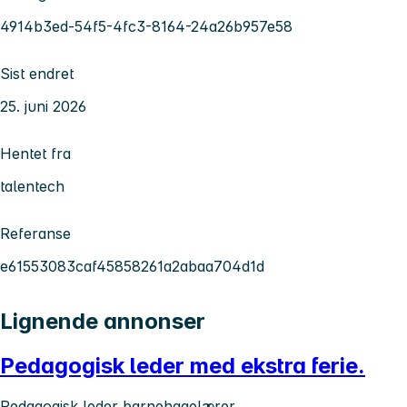
4914b3ed-54f5-4fc3-8164-24a26b957e58
Sist endret
25. juni 2026
Hentet fra
talentech
Referanse
e61553083caf45858261a2abaa704d1d
Lignende annonser
Pedagogisk leder med ekstra ferie.
Pedagogisk leder barnehagelærer