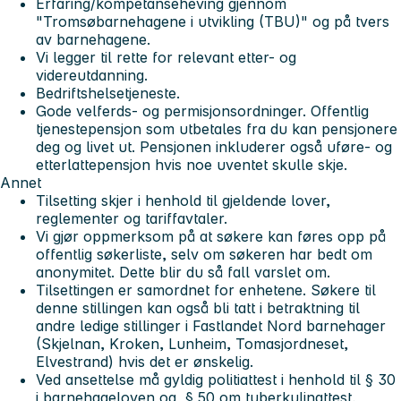
Erfaring/kompetanseheving gjennom
"Tromsøbarnehagene i utvikling (TBU)" og på tvers
av barnehagene.
Vi legger til rette for relevant etter- og
videreutdanning.
Bedriftshelsetjeneste.
Gode velferds- og permisjonsordninger. Offentlig
tjenestepensjon som utbetales fra du kan pensjonere
deg og livet ut. Pensjonen inkluderer også uføre- og
etterlattepensjon hvis noe uventet skulle skje.
Annet
Tilsetting skjer i henhold til gjeldende lover,
reglementer og tariffavtaler.
Vi gjør oppmerksom på at søkere kan føres opp på
offentlig søkerliste, selv om søkeren har bedt om
anonymitet. Dette blir du så fall varslet om.
Tilsettingen er samordnet for enhetene. Søkere til
denne stillingen kan også bli tatt i betraktning til
andre ledige stillinger i Fastlandet Nord barnehager
(Skjelnan, Kroken, Lunheim, Tomasjordneset,
Elvestrand) hvis det er ønskelig.
Ved ansettelse må gyldig politiattest i henhold til § 30
i barnehageloven og § 50 om tuberkulinattest,