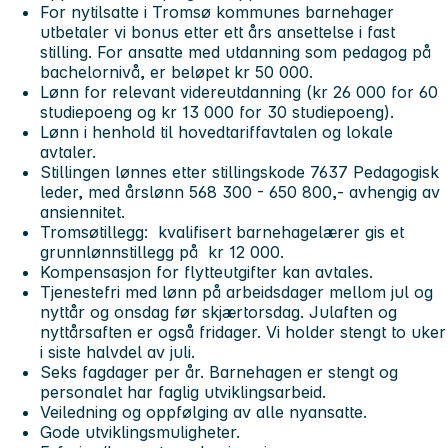
For nytilsatte i Tromsø kommunes barnehager
utbetaler vi bonus etter ett års ansettelse i fast
stilling. For ansatte med utdanning som pedagog på
bachelornivå, er beløpet kr 50 000.
Lønn for relevant videreutdanning (kr 26 000 for 60
studiepoeng og kr 13 000 for 30 studiepoeng).
Lønn i henhold til hovedtariffavtalen og lokale
avtaler.
Stillingen lønnes etter stillingskode 7637 Pedagogisk
leder, med årslønn 568 300 - 650 800,- avhengig av
ansiennitet.
Tromsøtillegg: kvalifisert barnehagelærer gis et
grunnlønnstillegg på kr 12 000.
Kompensasjon for flytteutgifter kan avtales.
Tjenestefri med lønn på arbeidsdager mellom jul og
nyttår og onsdag før skjærtorsdag. Julaften og
nyttårsaften er også fridager. Vi holder stengt to uker
i siste halvdel av juli.
Seks fagdager per år. Barnehagen er stengt og
personalet har faglig utviklingsarbeid.
Veiledning og oppfølging av alle nyansatte.
Gode utviklingsmuligheter.