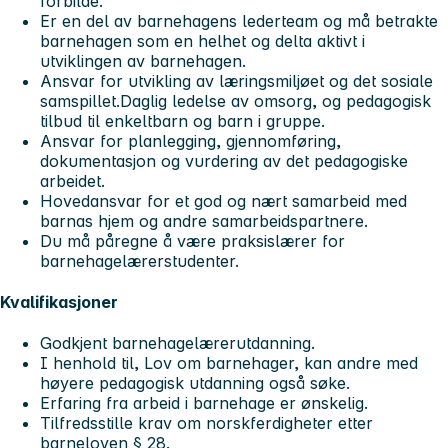
forbilde.
Er en del av barnehagens lederteam og må betrakte
barnehagen som en helhet og delta aktivt i
utviklingen av barnehagen.
Ansvar for utvikling av læringsmiljøet og det sosiale
samspillet.Daglig ledelse av omsorg, og pedagogisk
tilbud til enkeltbarn og barn i gruppe.
Ansvar for planlegging, gjennomføring,
dokumentasjon og vurdering av det pedagogiske
arbeidet.
Hovedansvar for et god og nært samarbeid med
barnas hjem og andre samarbeidspartnere.
Du må påregne å være praksislærer for
barnehagelærerstudenter.
Kvalifikasjoner
Godkjent barnehagelærerutdanning.
I henhold til, Lov om barnehager, kan andre med
høyere pedagogisk utdanning også søke.
Erfaring fra arbeid i barnehage er ønskelig.
Tilfredsstille krav om norskferdigheter etter
barneloven § 28.