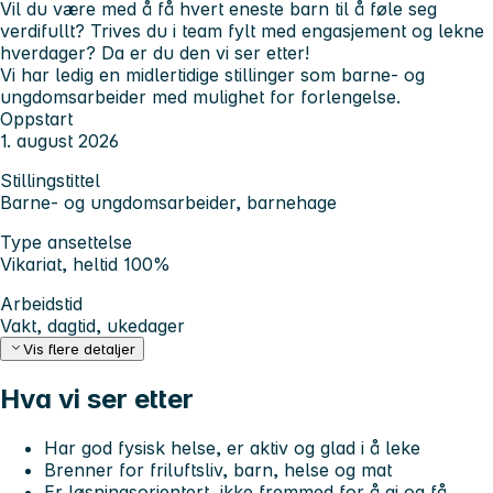
Vil du være med å få hvert eneste barn til å føle seg
verdifullt? Trives du i team fylt med engasjement og lekne
hverdager? Da er du den vi ser etter!
Vi har ledig en midlertidige stillinger som barne- og
ungdomsarbeider med mulighet for forlengelse.
Oppstart
1. august 2026
Stillingstittel
Barne- og ungdomsarbeider, barnehage
Type ansettelse
Vikariat, heltid 100%
Arbeidstid
Vakt, dagtid, ukedager
Vis flere detaljer
Hva vi ser etter
Har god fysisk helse, er aktiv og glad i å leke
Brenner for friluftsliv, barn, helse og mat
Er løsningsorientert, ikke fremmed for å gi og få