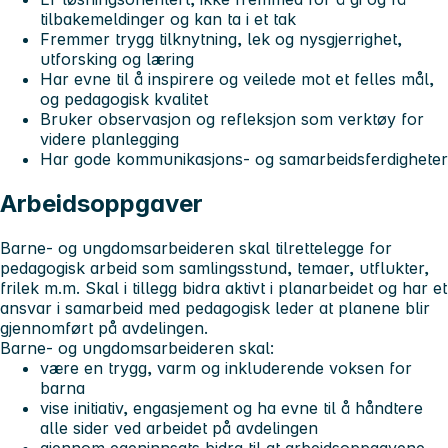
tilbakemeldinger og kan ta i et tak
Fremmer trygg tilknytning, lek og nysgjerrighet,
utforsking og læring
Har evne til å inspirere og veilede mot et felles mål,
og pedagogisk kvalitet
Bruker observasjon og refleksjon som verktøy for
videre planlegging
Har gode kommunikasjons- og samarbeidsferdigheter
Arbeidsoppgaver
Barne- og ungdomsarbeideren skal tilrettelegge for
pedagogisk arbeid som samlingsstund, temaer, utflukter,
frilek m.m. Skal i tillegg bidra aktivt i planarbeidet og har et
ansvar i samarbeid med pedagogisk leder at planene blir
gjennomført på avdelingen.
Barne- og ungdomsarbeideren skal:
være en trygg, varm og inkluderende voksen for
barna
vise initiativ, engasjement og ha evne til å håndtere
alle sider ved arbeidet på avdelingen
gjennom egeninnsats bidra til at arbeidsoppgavene