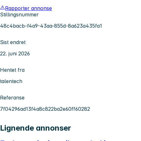
Rapporter annonse
Stillingsnummer
48c4bacb-f4a9-43aa-855d-8a623a435fa1
Sist endret
22. juni 2026
Hentet fra
talentech
Referanse
7f04296ad13f4a8c822ba2e60ff60282
Lignende annonser