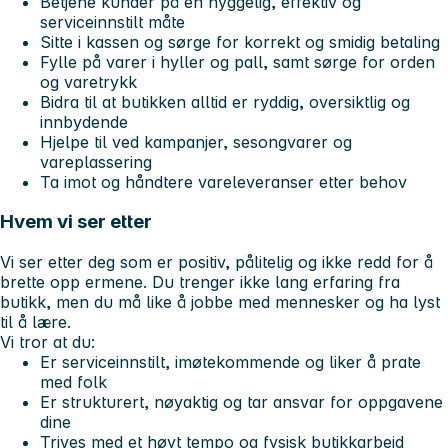
Betjene kunder på en hyggelig, effektiv og
serviceinnstilt måte
Sitte i kassen og sørge for korrekt og smidig betaling
Fylle på varer i hyller og pall, samt sørge for orden
og varetrykk
Bidra til at butikken alltid er ryddig, oversiktlig og
innbydende
Hjelpe til ved kampanjer, sesongvarer og
vareplassering
Ta imot og håndtere vareleveranser etter behov
Hvem vi ser etter
Vi ser etter deg som er positiv, pålitelig og ikke redd for å
brette opp ermene. Du trenger ikke lang erfaring fra
butikk, men du må like å jobbe med mennesker og ha lyst
til å lære.
Vi tror at du:
Er serviceinnstilt, imøtekommende og liker å prate
med folk
Er strukturert, nøyaktig og tar ansvar for oppgavene
dine
Trives med et høyt tempo og fysisk butikkarbeid