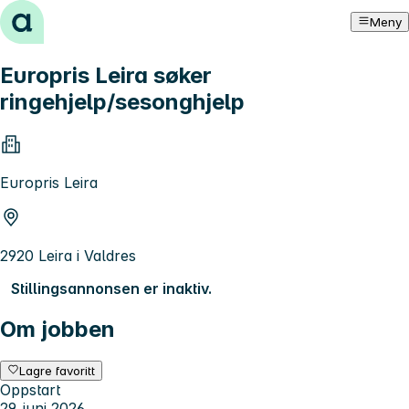
Hopp til innhold
Meny
Europris Leira søker
ringehjelp/sesonghjelp
Europris Leira
2920 Leira i Valdres
Stillingsannonsen er inaktiv.
Om jobben
Lagre favoritt
Oppstart
29. juni 2026