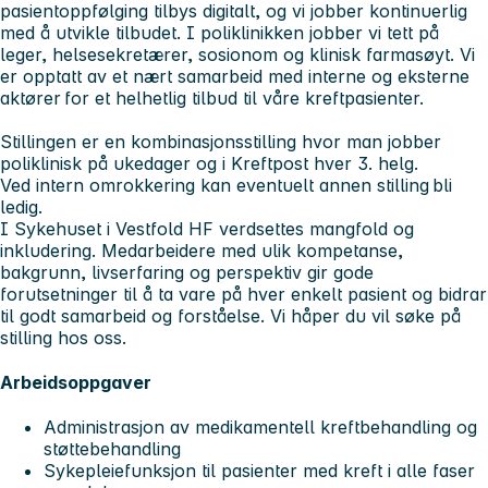
pasientoppfølging tilbys digitalt, og vi jobber kontinuerlig
med å utvikle tilbudet. I poliklinikken jobber vi tett på
leger, helsesekretærer, sosionom og klinisk farmasøyt. Vi
er opptatt av et nært samarbeid med interne og eksterne
aktører for et helhetlig tilbud til våre kreftpasienter.
Stillingen er en kombinasjonsstilling hvor man jobber
poliklinisk på ukedager og i Kreftpost hver 3. helg.
Ved intern omrokkering kan eventuelt annen stilling bli
ledig.
I Sykehuset i Vestfold HF verdsettes mangfold og
inkludering. Medarbeidere med ulik kompetanse,
bakgrunn, livserfaring og perspektiv gir gode
forutsetninger til å ta vare på hver enkelt pasient og bidrar
til godt samarbeid og forståelse. Vi håper du vil søke på
stilling hos oss.
Arbeidsoppgaver
Administrasjon av medikamentell kreftbehandling og
støttebehandling
Sykepleiefunksjon til pasienter med kreft i alle faser