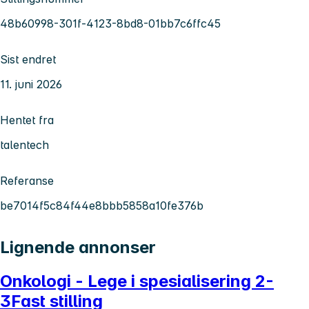
48b60998-301f-4123-8bd8-01bb7c6ffc45
Sist endret
11. juni 2026
Hentet fra
talentech
Referanse
be7014f5c84f44e8bbb5858a10fe376b
Lignende annonser
Onkologi - Lege i spesialisering 2-
3Fast stilling