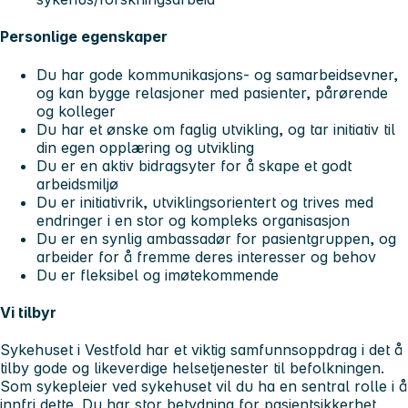
Personlige egenskaper
Du har gode kommunikasjons- og samarbeidsevner,
og kan bygge relasjoner med pasienter, pårørende
og kolleger
Du har et ønske om faglig utvikling, og tar initiativ til
din egen opplæring og utvikling
Du er en aktiv bidragsyter for å skape et godt
arbeidsmiljø
Du er initiativrik, utviklingsorientert og trives med
endringer i en stor og kompleks organisasjon
Du er en synlig ambassadør for pasientgruppen, og
arbeider for å fremme deres interesser og behov
Du er fleksibel og imøtekommende
Vi tilbyr
Sykehuset i Vestfold har et viktig samfunnsoppdrag i det å
tilby gode og likeverdige helsetjenester til befolkningen.
Som sykepleier ved sykehuset vil du ha en sentral rolle i å
innfri dette. Du har stor betydning for pasientsikkerhet,