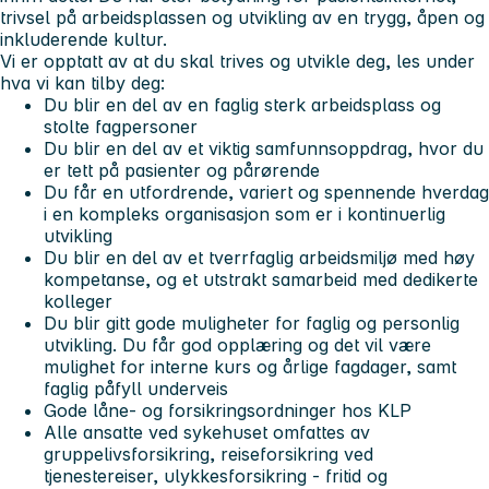
trivsel på arbeidsplassen og utvikling av en trygg, åpen og
inkluderende kultur.
Vi er opptatt av at du skal trives og utvikle deg, les under
hva vi kan tilby deg:
Du blir en del av en faglig sterk arbeidsplass og
stolte fagpersoner
Du blir en del av et viktig samfunnsoppdrag, hvor du
er tett på pasienter og pårørende
Du får en utfordrende, variert og spennende hverdag
i en kompleks organisasjon som er i kontinuerlig
utvikling
Du blir en del av et tverrfaglig arbeidsmiljø med høy
kompetanse, og et utstrakt samarbeid med dedikerte
kolleger
Du blir gitt gode muligheter for faglig og personlig
utvikling. Du får god opplæring og det vil være
mulighet for interne kurs og årlige fagdager, samt
faglig påfyll underveis
Gode låne- og forsikringsordninger hos KLP
Alle ansatte ved sykehuset omfattes av
gruppelivsforsikring, reiseforsikring ved
tjenestereiser, ulykkesforsikring - fritid og