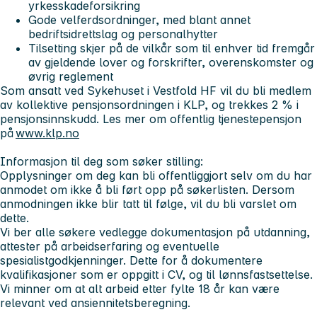
yrkesskadeforsikring
Gode velferdsordninger, med blant annet
bedriftsidrettslag og personalhytter
Tilsetting skjer på de vilkår som til enhver tid fremgår
av gjeldende lover og forskrifter, overenskomster og
øvrig reglement
Som ansatt ved Sykehuset i Vestfold HF vil du bli medlem
av kollektive pensjonsordningen i KLP, og trekkes 2 % i
pensjonsinnskudd. Les mer om offentlig tjenestepensjon
på
www.klp.no
Informasjon til deg som søker stilling:
Opplysninger om deg kan bli offentliggjort selv om du har
anmodet om ikke å bli ført opp på søkerlisten. Dersom
anmodningen ikke blir tatt til følge, vil du bli varslet om
dette.
Vi ber alle søkere vedlegge dokumentasjon på utdanning,
attester på arbeidserfaring og eventuelle
spesialistgodkjenninger. Dette for å dokumentere
kvalifikasjoner som er oppgitt i CV, og til lønnsfastsettelse.
Vi minner om at alt arbeid etter fylte 18 år kan være
relevant ved ansiennitetsberegning.