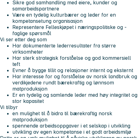
Sikre god samhandling med eiere, kunder og
samarbeidspartnere
Være en tydelig kulturbærer og leder for en
kompetansetung organisasjon
Representere Felleskjøpet i næringspolitiske og -
faglige spørsmål
Vi ser etter deg som
Har dokumenterte lederresultater fra større
virksomheter
Har sterk strategisk forståelse og god kommersiell
teft
Evner å bygge tillit og relasjoner internt og eksternt
Har interesse for og forståelse av norsk landbruk og
verdikjedene rundt bærekraftig og lønnsom
matproduksjon
Er en tydelig og samlende leder med høy integritet og
stor kapasitet
Vi tilbyr
en mulighet til å bidra til bærekraftig norsk
matproduksjon
spennende arbeidsoppgaver i et selskap i utvikling
utvikling av egen kompetanse i et godt arbeidsmiljø
Dette er en unik mulighet til å påvirke utviklingen av norsk