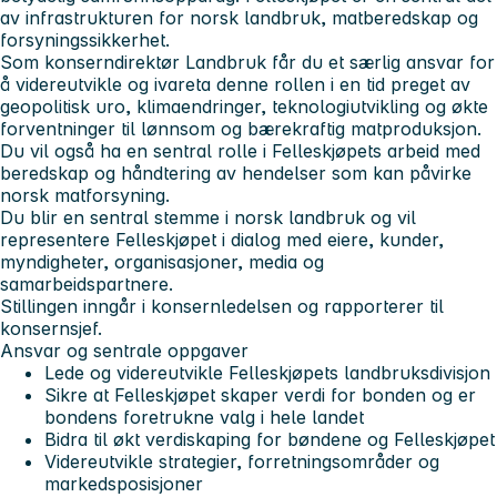
av infrastrukturen for norsk landbruk, matberedskap og
forsyningssikkerhet.
Som konserndirektør Landbruk får du et særlig ansvar for
å videreutvikle og ivareta denne rollen i en tid preget av
geopolitisk uro, klimaendringer, teknologiutvikling og økte
forventninger til lønnsom og bærekraftig matproduksjon.
Du vil også ha en sentral rolle i Felleskjøpets arbeid med
beredskap og håndtering av hendelser som kan påvirke
norsk matforsyning.
Du blir en sentral stemme i norsk landbruk og vil
representere Felleskjøpet i dialog med eiere, kunder,
myndigheter, organisasjoner, media og
samarbeidspartnere.
Stillingen inngår i konsernledelsen og rapporterer til
konsernsjef.
Ansvar og sentrale oppgaver
Lede og videreutvikle Felleskjøpets landbruksdivisjon
Sikre at Felleskjøpet skaper verdi for bonden og er
bondens foretrukne valg i hele landet
Bidra til økt verdiskaping for bøndene og Felleskjøpet
Videreutvikle strategier, forretningsområder og
markedsposisjoner