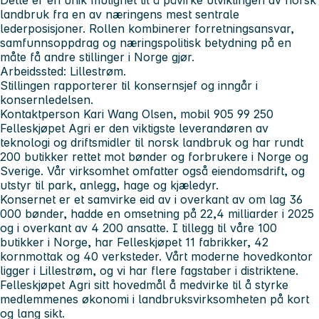
landbruk fra en av næringens mest sentrale
lederposisjoner. Rollen kombinerer forretningsansvar,
samfunnsoppdrag og næringspolitisk betydning på en
måte få andre stillinger i Norge gjør.
Arbeidssted: Lillestrøm.
Stillingen rapporterer til konsernsjef og inngår i
konsernledelsen.
Kontaktperson Kari Wang Olsen, mobil 905 99 250
Felleskjøpet Agri er den viktigste leverandøren av
teknologi og driftsmidler til norsk landbruk og har rundt
200 butikker rettet mot bønder og forbrukere i Norge og
Sverige. Vår virksomhet omfatter også eiendomsdrift, og
utstyr til park, anlegg, hage og kjæledyr.
Konsernet er et samvirke eid av i overkant av om lag 36
000 bønder, hadde en omsetning på 22,4 milliarder i 2025
og i overkant av 4 200 ansatte. I tillegg til våre 100
butikker i Norge, har Felleskjøpet 11 fabrikker, 42
kornmottak og 40 verksteder. Vårt moderne hovedkontor
ligger i Lillestrøm, og vi har flere fagstaber i distriktene.
Felleskjøpet Agri sitt hovedmål å medvirke til å styrke
medlemmenes økonomi i landbruksvirksomheten på kort
og lang sikt.