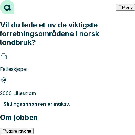
Hopp til innhold
Meny
Vil du lede et av de viktigste
forretningsområdene i norsk
landbruk?
Felleskjøpet
2000 Lillestrøm
Stillingsannonsen er inaktiv.
Om jobben
Lagre favoritt