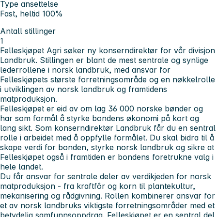
Type ansettelse
Fast, heltid 100%
Antall stillinger
1
Felleskjøpet Agri søker ny konserndirektør for vår divisjon
Landbruk. Stillingen er blant de mest sentrale og synlige
lederrollene i norsk landbruk, med ansvar for
Felleskjøpets største forretningsområde og en nøkkelrolle
i utviklingen av norsk landbruk og framtidens
matproduksjon.
Felleskjøpet er eid av om lag 36 000 norske bønder og
har som formål å styrke bondens økonomi på kort og
lang sikt. Som konserndirektør Landbruk får du en sentral
rolle i arbeidet med å oppfylle formålet. Du skal bidra til å
skape verdi for bonden, styrke norsk landbruk og sikre at
Felleskjøpet også i framtiden er bondens foretrukne valg i
hele landet.
Du får ansvar for sentrale deler av verdikjeden for norsk
matproduksjon - fra kraftfôr og korn til plantekultur,
mekanisering og rådgivning. Rollen kombinerer ansvar for
et av norsk landbruks viktigste forretningsområder med et
betydelig samfunnsoppdrag. Felleskjøpet er en sentral del