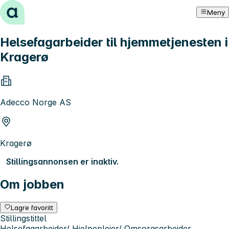
Hopp til innhold
Meny
Helsefagarbeider til hjemmetjenesten i
Kragerø
Adecco Norge AS
Kragerø
Stillingsannonsen er inaktiv.
Om jobben
Lagre favoritt
Stillingstittel
Helsefagarbeider/ Hjelpepleier/ Omsorgsarbeider