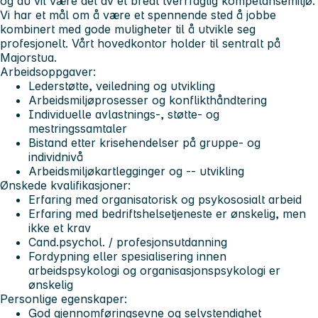
og du vil være del av et bredt tverrfaglig kompetansemiljø.
Vi har et mål om å være et spennende sted å jobbe
kombinert med gode muligheter til å utvikle seg
profesjonelt. Vårt hovedkontor holder til sentralt på
Majorstua.
Arbeidsoppgaver:
Lederstøtte, veiledning og utvikling
Arbeidsmiljøprosesser og konflikthåndtering
Individuelle avlastnings-, støtte- og
mestringssamtaler
Bistand etter krisehendelser på gruppe- og
individnivå
Arbeidsmiljøkartlegginger og -- utvikling
Ønskede kvalifikasjoner:
Erfaring med organisatorisk og psykososialt arbeid
Erfaring med bedriftshelsetjeneste er ønskelig, men
ikke et krav
Cand.psychol. / profesjonsutdanning
Fordypning eller spesialisering innen
arbeidspsykologi og organisasjonspsykologi er
ønskelig
Personlige egenskaper:
God gjennomføringsevne og selvstendighet