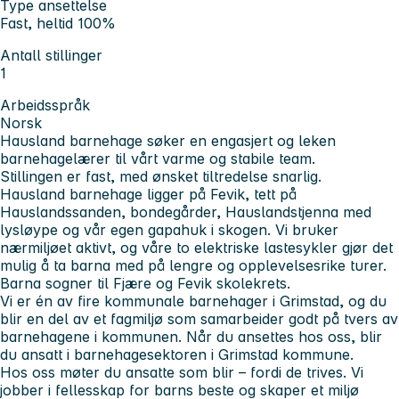
Type ansettelse
Fast, heltid 100%
Antall stillinger
1
Arbeidsspråk
Norsk
Hausland barnehage søker en engasjert og leken
barnehagelærer til vårt varme og stabile team.
Stillingen er fast, med ønsket tiltredelse snarlig.
Hausland barnehage ligger på Fevik, tett på
Hauslandssanden, bondegårder, Hauslandstjenna med
lysløype og vår egen gapahuk i skogen. Vi bruker
nærmiljøet aktivt, og våre to elektriske lastesykler gjør det
mulig å ta barna med på lengre og opplevelsesrike turer.
Barna sogner til Fjære og Fevik skolekrets.
Vi er én av fire kommunale barnehager i Grimstad, og du
blir en del av et fagmiljø som samarbeider godt på tvers av
barnehagene i kommunen. Når du ansettes hos oss, blir
du ansatt i barnehagesektoren i Grimstad kommune.
Hos oss møter du ansatte som blir – fordi de trives. Vi
jobber i fellesskap for barns beste og skaper et miljø