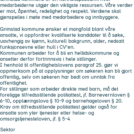
medarbeiderne utgjør den viktigste ressursen. Våre verdier
er mot, åpenhet, redelighet og respekt. Verdiene skal
gjenspeiles i møte med medarbeidere og innbyggere.
Grimstad kommune ønsker et mangfold blant våre
ansatte, vi oppfordrer kvalifiserte kandidater til å søke,
uavhengig av kjønn, kulturell bakgrunn, alder, nedsatt
funksjonsevne eller hull i CV'en.
Kommunen arbeider for å bli en heltidskommune og
ansetter derfor fortrinnsvis i hele stillinger.
I henhold til offentlighetslovens paragraf 25. gjør vi
oppmerksom på at opplysninger om søkeren kan bli gjort
offentlig, selv om søkeren har bedt om unntak fra
offentlighet.
For stillinger som arbeider direkte med barn, må det
foreligge tilfredsstillende politiattest, jf. Barnevernloven §
6-10, opplæringslova § 10-9 og barnehageloven § 20.
Krav om tilfredsstillende politiattest gjelder også for
ansatte som yter tjenester etter helse- og
omsorgstjenesteloven, jf. § 5-4
Sektor