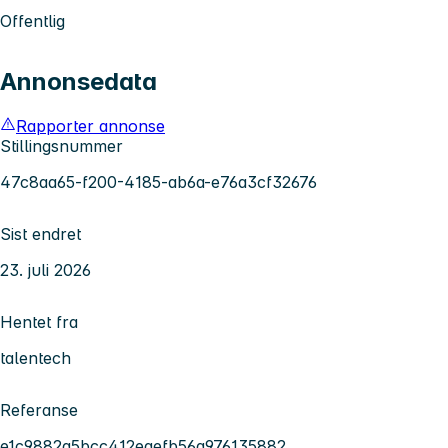
Offentlig
Annonsedata
Rapporter annonse
Stillingsnummer
47c8aa65-f200-4185-ab6a-e76a3cf32676
Sist endret
23. juli 2026
Hentet fra
talentech
Referanse
e1c9882a5bcc412eaefb56a976135882