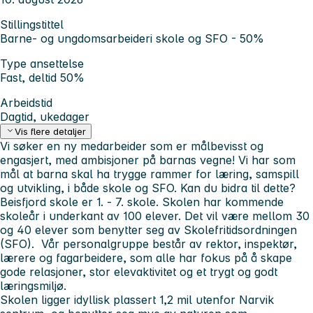
Stillingstittel
Barne- og ungdomsarbeideri skole og SFO - 50%
Type ansettelse
Fast, deltid 50%
Arbeidstid
Dagtid, ukedager
Vis flere detaljer
Vi søker en ny medarbeider som er målbevisst og
engasjert, med ambisjoner på barnas vegne! Vi har som
mål at barna skal ha trygge rammer for læring, samspill
og utvikling, i både skole og SFO. Kan du bidra til dette?
Beisfjord skole er 1. - 7. skole. Skolen har kommende
skoleår i underkant av 100 elever. Det vil være mellom 30
og 40 elever som benytter seg av Skolefritidsordningen
(SFO). Vår personalgruppe består av rektor, inspektør,
lærere og fagarbeidere, som alle har fokus på å skape
gode relasjoner, stor elevaktivitet og et trygt og godt
læringsmiljø.
Skolen ligger idyllisk plassert 1,2 mil utenfor Narvik