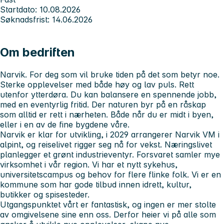
Startdato: 10.08.2026
Søknadsfrist: 14.06.2026
Om bedriften
Narvik. For deg som vil bruke tiden på det som betyr noe.
Sterke opplevelser med både høy og lav puls. Rett
utenfor ytterdøra. Du kan balansere en spennende jobb,
med en eventyrlig fritid. Der naturen byr på en råskap
som alltid er rett i nærheten. Både når du er midt i byen,
eller i en av de fine bygdene våre.
Narvik er klar for utvikling, i 2029 arrangerer Narvik VM i
alpint, og reiselivet rigger seg nå for vekst. Næringslivet
planlegger et grønt industrieventyr. Forsvaret samler mye
virksomhet i vår region. Vi har et nytt sykehus,
universitetscampus og behov for flere flinke folk. Vi er en
kommune som har gode tilbud innen idrett, kultur,
butikker og spisesteder.
Utgangspunktet vårt er fantastisk, og ingen er mer stolte
av omgivelsene sine enn oss. Derfor heier vi på alle som