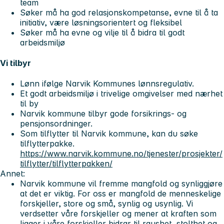
team
Søker må ha god relasjonskompetanse, evne til å ta
initiativ, være løsningsorientert og fleksibel
Søker må ha evne og vilje til å bidra til godt
arbeidsmiljø
Vi tilbyr
Lønn ifølge Narvik Kommunes lønnsregulativ.
Et godt arbeidsmiljø i trivelige omgivelser med nærhet
til by
Narvik kommune tilbyr gode forsikrings- og
pensjonsordninger.
Som tilflytter til Narvik kommune, kan du søke
tilflytterpakke.
https://www.narvik.kommune.no/tjenester/prosjekter/
tilflytter/tilflytterpakken/
Annet:
Narvik kommune vil fremme mangfold og synliggjøre
at det er viktig. For oss er mangfold de menneskelige
forskjeller, store og små, synlig og usynlig. Vi
verdsetter våre forskjeller og mener at kraften som
ligger i våre forskjeller bidrar til raushet, stolthet og