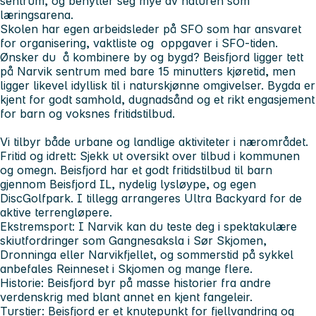
sentrum, og benytter seg mye av naturen som
læringsarena.
Skolen har egen arbeidsleder på SFO som har ansvaret
for organisering, vaktliste og oppgaver i SFO-tiden.
Ønsker du å kombinere by og bygd? Beisfjord ligger tett
på Narvik sentrum med bare 15 minutters kjøretid, men
ligger likevel idyllisk til i naturskjønne omgivelser. Bygda er
kjent for godt samhold, dugnadsånd og et rikt engasjement
for barn og voksnes fritidstilbud.
Vi tilbyr både urbane og landlige aktiviteter i nærområdet.
Fritid og idrett: Sjekk ut oversikt over tilbud i kommunen
og omegn. Beisfjord har et godt fritidstilbud til barn
gjennom Beisfjord IL, nydelig lysløype, og egen
DiscGolfpark. I tillegg arrangeres Ultra Backyard for de
aktive terrengløpere.
Ekstremsport: I Narvik kan du teste deg i spektakulære
skiutfordringer som Gangnesaksla i Sør Skjomen,
Dronninga eller Narvikfjellet, og sommerstid på sykkel
anbefales Reinneset i Skjomen og mange flere.
Historie: Beisfjord byr på masse historier fra andre
verdenskrig med blant annet en kjent fangeleir.
Turstier: Beisfjord er et knutepunkt for fjellvandring og