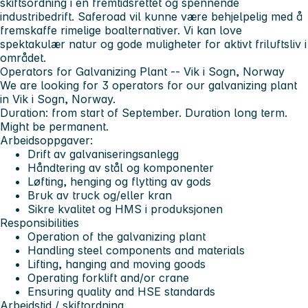
skiftsordning i en fremtidsrettet og spennende
industribedrift. Saferoad vil kunne være behjelpelig med å
fremskaffe rimelige boalternativer. Vi kan love
spektakulær natur og gode muligheter for aktivt friluftsliv i
området.
Operators for Galvanizing Plant -- Vik i Sogn, Norway
We are looking for 3 operators for our galvanizing plant
in Vik i Sogn, Norway.
Duration: from start of September. Duration long term.
Might be permanent.
Arbeidsoppgaver:
Drift av galvaniseringsanlegg
Håndtering av stål og komponenter
Løfting, henging og flytting av gods
Bruk av truck og/eller kran
Sikre kvalitet og HMS i produksjonen
Responsibilities
Operation of the galvanizing plant
Handling steel components and materials
Lifting, hanging and moving goods
Operating forklift and/or crane
Ensuring quality and HSE standards
Arbeidstid / skiftordning