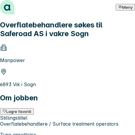
Hopp til innhold
Meny
Overflatebehandlere søkes til
Saferoad AS i vakre Sogn
Manpower
6893 Vik i Sogn
Om jobben
Lagre favoritt
Stillingstittel
Overflatebehandlere / Surface treatment operators
Type ansettelse