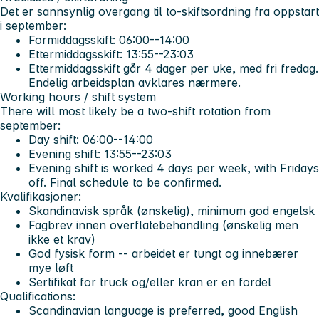
Det er sannsynlig overgang til to-skiftsordning fra oppstart
i september:
Formiddagsskift: 06:00--14:00
Ettermiddagsskift: 13:55--23:03
Ettermiddagsskift går 4 dager per uke, med fri fredag.
Endelig arbeidsplan avklares nærmere.
Working hours / shift system
There will most likely be a two-shift rotation from
september:
Day shift: 06:00--14:00
Evening shift: 13:55--23:03
Evening shift is worked 4 days per week, with Fridays
off. Final schedule to be confirmed.
Kvalifikasjoner:
Skandinavisk språk (ønskelig), minimum god engelsk
Fagbrev innen overflatebehandling (ønskelig men
ikke et krav)
God fysisk form -- arbeidet er tungt og innebærer
mye løft
Sertifikat for truck og/eller kran er en fordel
Qualifications:
Scandinavian language is preferred, good English