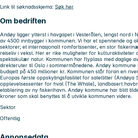
Link til søknadsskjema:
Søk her
Om bedriften
Andøy ligger ytterst i havgapet i Vesterålen, lengst nord i 
av 4500 innbygger i kommunen. Vi har et spennende og akti
sektorer; et internasjonalt romfartssenter, en stor fiskerin
reiseliv i vekst. Her er rike muligheter for kulturaktiviteter og
spektakulær natur. Kommunen har flyplass med daglige av
direkteruter til Oslo i sommermånedene. Andøy kommune h
budsjett på 450 millioner kr. Kommunen står foran en riven
Europas første oppskytingsfasilitet for satellitter (Andøya 
opplevelsessenter for hval (The Whale), landbasert havb
etablering av ny fiskerihavn. Andøy kommune har blitt tilde
kroner som skal benyttes til å utvikle kommunen videre.
Sektor
Offentlig
Annonsedata