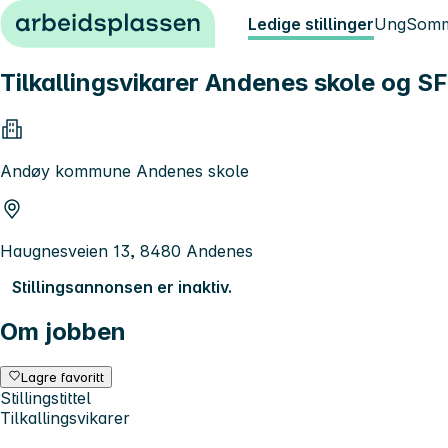
Hopp til innhold
Ledige stillinger
Ung
Somm
Tilkallingsvikarer Andenes skole og S
Andøy kommune Andenes skole
Haugnesveien 13, 8480 Andenes
Stillingsannonsen er inaktiv.
Om jobben
Lagre favoritt
Stillingstittel
Tilkallingsvikarer