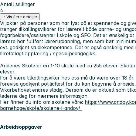
Antall stillinger
4
Vis flere detaljer
Vi jakter på personer som har lyst på et spennende og giv
trenger tilkallingsvikarer for lærere i både barne- og un
fagarbeidere/assistenter i skole og SFO. Det er ønskelig at
lærere har fullført lærerutdanning, men som bør minimum 
evt. godkjent studiekompetanse. Det er også ønskelig med 
tilrettelagt opplæring / spesialpedagogikk.
Andenes Skole er en 1-10 skole med ca 255 elever. Skolen
elever.
For å være tilkallingsvikar hos oss må du være over 18 år.
forevise godkjent politiattest før du kan begynne å arbeide.
Vikarbehovet endres stadig. Dersom du er aktuell som tilka
lederne deg for nærmere informasjon.
Her finner du info om skolene våre:
https://www.andoy.ko
barnehage/skole/skolene-i-andoy/
Arbeidsoppgaver