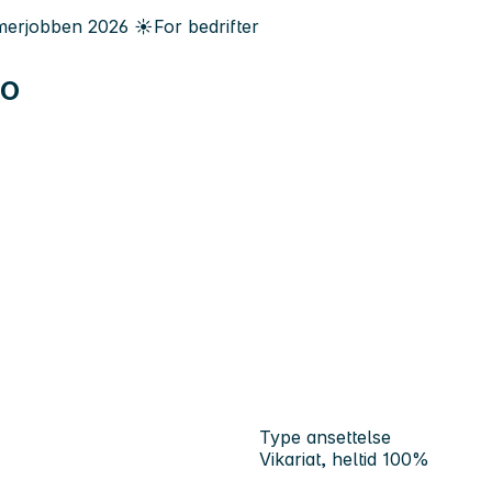
erjobben
2026
☀️
For bedrifter
FO
Type ansettelse
Vikariat, heltid 100%