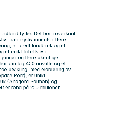
Nordland fylke. Det bor i overkant
vt næringsliv innenfor flere
æring, et bredt landbruk og et
 et unikt friluftsliv i
ganger og flere ukentlige
ar om lag 450 ansatte og et
de utvikling, med etablering av
Space Port), et unikt
ruk (Andfjord Salmon) og
lt et fond på 250 millioner