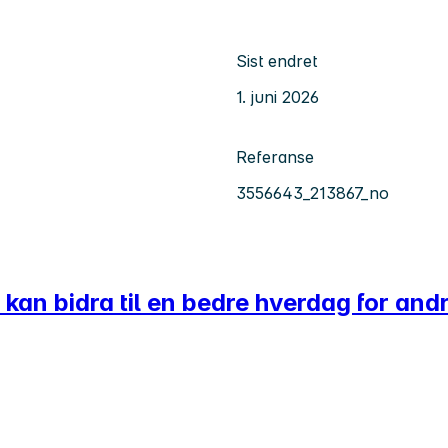
Sist endret
1. juni 2026
Referanse
3556643_213867_no
kan bidra til en bedre hverdag for and