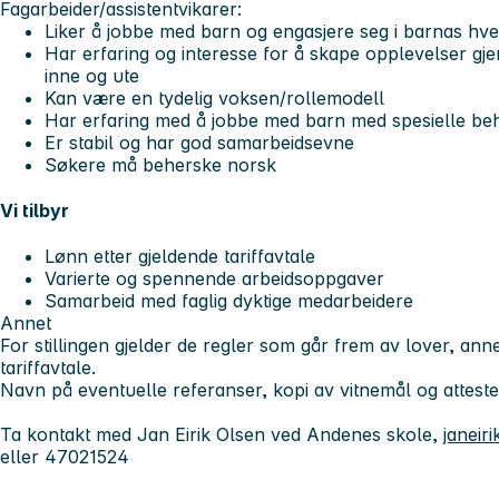
Fagarbeider/assistentvikarer:
Liker å jobbe med barn og engasjere seg i barnas hv
Har erfaring og interesse for å skape opplevelser gje
inne og ute
Kan være en tydelig voksen/rollemodell
Har erfaring med å jobbe med barn med spesielle be
Er stabil og har god samarbeidsevne
Søkere må beherske norsk
Vi tilbyr
Lønn etter gjeldende tariffavtale
Varierte og spennende arbeidsoppgaver
Samarbeid med faglig dyktige medarbeidere
Annet
For stillingen gjelder de regler som går frem av lover, ann
tariffavtale.
Navn på eventuelle referanser, kopi av vitnemål og attes
Ta kontakt med Jan Eirik Olsen ved Andenes skole,
janei
eller 47021524