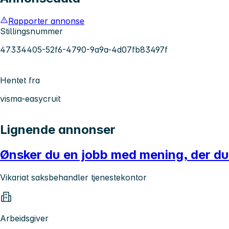
Rapporter annonse
Stillingsnummer
47334405-52f6-4790-9a9a-4d07fb83497f
Hentet fra
visma-easycruit
Lignende annonser
Ønsker du en jobb med mening, der du 
Vikariat saksbehandler tjenestekontor
Arbeidsgiver