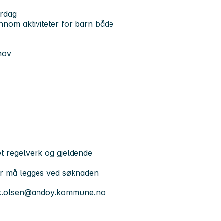
erdag
nnom aktiviteter for barn både
hov
et regelverk og gjeldende
ter må legges ved søknaden
rik.olsen@andoy.kommune.no