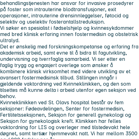
behandlingstjenesten har ansvar for invasive prosedyrer
på foster som intrauterine blodtransfusjoner, exit
operasjoner, intrauterine drensinnleggelser, føtocid og
selektiv og uselektiv fosterantallstreduksjon.
Vi søker en spesialist i fødselshjelp og kvinnesykdommer
med bred klinisk erfaring innen fostermedisin og obstetrisk
ultralyd.
Det er ønskelig med forskningskompetanse og erfaring fra
akademisk arbeid, samt evne til å bidra til fagutvikling,
undervisning og tverrfaglig samarbeid. Vi ser etter en
faglig trygg og engasjert overlege som ønsker å
kombinere klinisk virksomhet med videre utvikling av et
avansert fostermedisinsk tilbud. Stillingen inngår i
gjeldende vaktordning ved Kvinneklinikken, og den som
tilsettes må kunne delta i arbeid utenfor egen seksjon ved
behov.
Kvinneklinikken ved St. Olavs hospital består av fem
seksjoner: Fødeavdelingen, Senter for fostermedisin,
Fertilitetsseksjonen, Seksjon for generell gynekologi og
Seksjon for gynekologisk kreft. Klinikken har felles
vaktordning for LIS og overleger med tilstedevakt hele
døgnet, samt tertiær hjemmevakt natt. Vi har mellom 3500