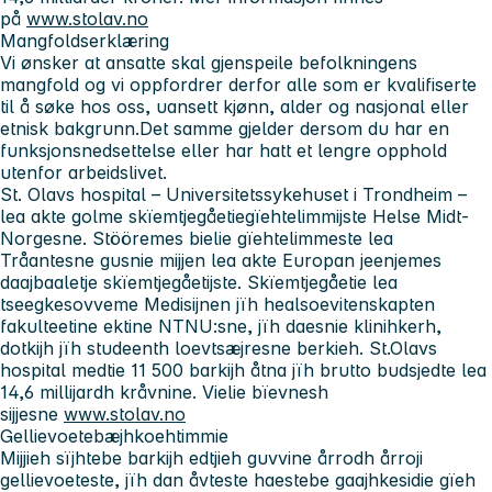
på
www.stolav.no
Mangfoldserklæring
Vi ønsker at ansatte skal gjenspeile befolkningens
mangfold og vi oppfordrer derfor alle som er kvalifiserte
til å søke hos oss, uansett kjønn, alder og nasjonal eller
etnisk bakgrunn.Det samme gjelder dersom du har en
funksjonsnedsettelse eller har hatt et lengre opphold
utenfor arbeidslivet.
St. Olavs hospital – Universitetssykehuset i Trondheim
–
lea akte golme skïemtjegåetiegïehtelimmijste Helse Midt-
Norgesne. Stööremes bielie gïehtelimmeste lea
Tråantesne gusnie mijjen lea akte Europan jeenjemes
daajbaaletje skïemtjegåetijste. Skïemtjegåetie lea
tseegkesovveme Medisijnen jïh healsoevitenskapten
fakulteetine ektine NTNU:sne, jïh daesnie klinihkerh,
dotkijh jïh studeenth loevtsæjresne berkieh. St.Olavs
hospital medtie 11 500 barkijh åtna jïh brutto budsjedte lea
14,6 millijardh kråvnine. Vielie bïevnesh
sijjesne
www.stolav.no
Gellievoetebæjhkoehtimmie
Mijjieh sïjhtebe barkijh edtjieh guvvine årrodh årroji
gellievoeteste, jïh dan åvteste haestebe gaajhkesidie gïeh