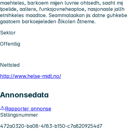
maehteles, barkoem mijjen luvnie ohtsedh, saaht mij
tjoelide, aaltere, funksjovneheaptoe, nasjonaale jallh
etnihkeles maadtoe. Seammalaakan jis datne guhkebe
gaatoem barkoejieleden ålkolen åtneme.
Sektor
Offentlig
Nettsted
http://www.helse-midt.no/
Annonsedata
Rapporter annonse
Stillingsnummer
472a0320-ba08-4f83-b150-c7a8209254d7