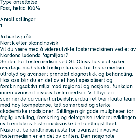
Type ansettelse
Fast, heltid 100%
Antall stillinger
1
Arbeidsspråk
Norsk eller skandinavisk
Vil du være med å videreutvikle fostermedisinen ved et av
Nordens ledende fagmiljøer?
Senter for fostermedisin ved St. Olavs hospital søker
overlege med sterk faglig interesse for fostermedisin,
ultralyd og avansert prenatal diagnostikk og behandling.
Hos oss blir du en del av et høyt spesialisert og
forskningsaktivt miljø med regional og nasjonal funksjon
innen avansert invasiv fostermedisin. Vi tilbyr en
spennende og variert arbeidshverdag i et tverrfaglig team
med høy kompetanse, tett samarbeid og sterke
akademiske tradisjoner. Stillingen gir gode muligheter for
faglig utvikling, forskning og deltagelse i videreutviklingen
av fremtidens fostermedisinske behandlingstilbud.
Nasjonal behandlingsjeneste for avansert invasive
fostermedisin er en del av driften. Den nasjonale