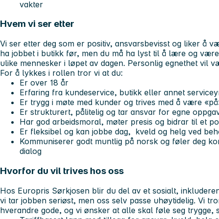
vakter
Hvem vi ser etter
Vi ser etter deg som er positiv, ansvarsbevisst og liker å vær
ha jobbet i butikk før, men du må ha lyst til å lære og v
ulike mennesker i løpet av dagen. Personlig egnethet vil væ
For å lykkes i rollen tror vi at du:
Er over 18 år
Erfaring fra kundeservice, butikk eller annet servicey
Er trygg i møte med kunder og trives med å være «på»
Er strukturert, pålitelig og tar ansvar for egne oppga
Har god arbeidsmoral, møter presis og bidrar til et pos
Er fleksibel og kan jobbe dag, kveld og helg ved be
Kommuniserer godt muntlig på norsk og føler deg ko
dialog
Hvorfor du vil trives hos oss
Hos Europris Sørkjosen blir du del av et sosialt, inkludere
vi tar jobben seriøst, men oss selv passe uhøytidelig. Vi tr
hverandre gode, og vi ønsker at alle skal føle seg trygge, s