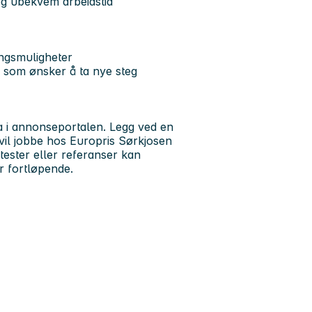
 og ubekvem arbeidstid
ingsmuligheter
g som ønsker å ta nye steg
a i annonseportalen. Legg ved en
vil jobbe hos Europris Sørkjosen
tester eller referanser kan
er fortløpende.