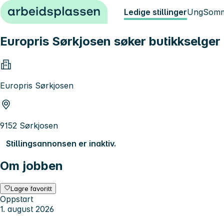
Hopp til innhold
Ledige stillinger
Ung
Somm
Europris Sørkjosen søker butikkselger 
Europris Sørkjosen
9152 Sørkjosen
Stillingsannonsen er inaktiv.
Om jobben
Lagre favoritt
Oppstart
1. august 2026