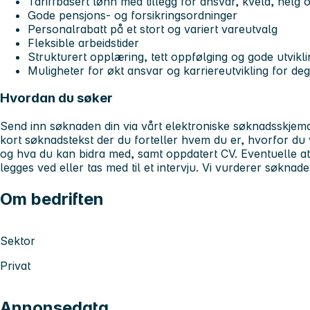
Tariffbasert lønn med tillegg for ansvar, kveld, helg
Gode pensjons- og forsikringsordninger
Personalrabatt på et stort og variert vareutvalg
Fleksible arbeidstider
Strukturert opplæring, tett oppfølging og gode utvikl
Muligheter for økt ansvar og karriereutvikling for de
Hvordan du søker
Send inn søknaden din via vårt elektroniske søknadsskjem
kort søknadstekst der du forteller hvem du er, hvorfor du 
og hva du kan bidra med, samt oppdatert CV. Eventuelle at
legges ved eller tas med til et intervju. Vi vurderer søknad
Om bedriften
Sektor
Privat
Annonsedata