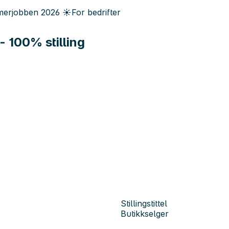
erjobben
2026
☀️
For bedrifter
- 100% stilling
Stillingstittel
Butikkselger