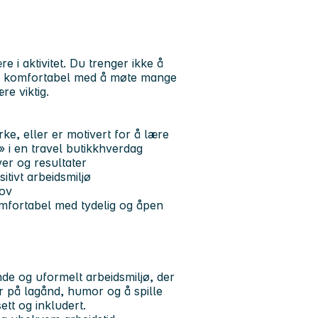
e i aktivitet. Du trenger ikke å
ære komfortabel med å møte mange
re viktig.
rke, eller er motivert for å lære
 i en travel butikkhverdag
ver og resultater
itivt arbeidsmiljø
hov
mfortabel med tydelig og åpen
nde og uformelt arbeidsmiljø, der
or på lagånd, humor og å spille
ett og inkludert.