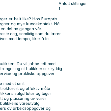
Antall stillinger
1
dager er helt like? Hos Europris
llegaer og mye kundekontakt. Nå
i en del av gjengen vår.
este dag, samtidig som du lærer
rives med tempo, liker å ta
butikken. Du vil jobbe tett med
trenger og at butikken ser ryddig
ervice og praktiske oppgaver.
ce med et smil
trukturert og effektiv måte
tikkens salgsflater og lager
ll og plassering av varer
v butikkens vareutvalg
vers av arbeidsoppgaver og