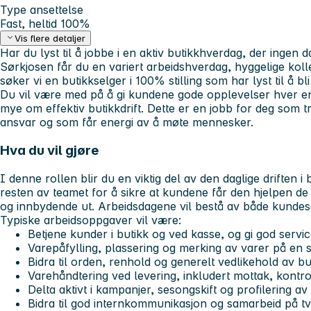
Type ansettelse
Fast, heltid 100%
Vis flere detaljer
Har du lyst til å jobbe i en aktiv butikkhverdag, der ingen 
Sørkjosen får du en variert arbeidshverdag, hyggelige ko
søker vi en butikkselger i 100% stilling som har lyst til å bl
Du vil være med på å gi kundene gode opplevelser hver en
mye om effektiv butikkdrift. Dette er en jobb for deg som t
ansvar og som får energi av å møte mennesker.
Hva du vil gjøre
I denne rollen blir du en viktig del av den daglige driften i 
resten av teamet for å sikre at kundene får den hjelpen de 
og innbydende ut. Arbeidsdagene vil bestå av både kundes
Typiske arbeidsoppgaver vil være:
Betjene kunder i butikk og ved kasse, og gi god servi
Varepåfylling, plassering og merking av varer på en s
Bidra til orden, renhold og generelt vedlikehold av bu
Varehåndtering ved levering, inkludert mottak, kontro
Delta aktivt i kampanjer, sesongskift og profilering a
Bidra til god internkommunikasjon og samarbeid på t