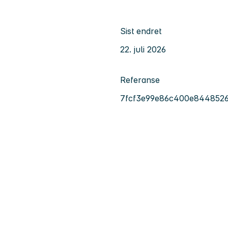
Sist endret
22. juli 2026
Referanse
7fcf3e99e86c400e8448526