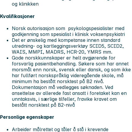
og klinikken
Kvalifikasjoner
Norsk autorisasjon som psykologspesialister med
godkjenning som spesialist i klinisk voksenpsykiatri
Det er ønskelig med kompetanse innen standard
utredning- og kartleggingsverktøy SCID5, SCID2,
WAIS, MMPI, MADRS, HCR-20, YMRS mm.
Gode norskkunnskaper er helt avgjørende for
forsvarlig pasientbehandling. Søkere som har annet
morsmål enn norsk, svensk eller dansk, og som ikke
har fullført norskspråklig videregående skole, må
minimum ha bestått norsktest på B2 nivå.
Dokumentasjon må vedlegges søknaden. Ved
ansettelse av allerede fast ansatt i foretaket kan en
unntaksvis, i særlige tilfeller, fravike kravet om
bestått norsktest på B2-nivå
Personlige egenskaper
Arbeider målrettet og tåler å stå i krevende