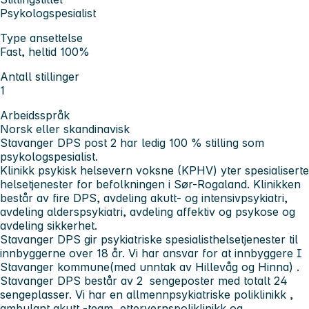
Psykologspesialist
Type ansettelse
Fast, heltid 100%
Antall stillinger
1
Arbeidsspråk
Norsk eller skandinavisk
Stavanger DPS post 2 har ledig 100 % stilling som
psykologspesialist.
Klinikk psykisk helsevern voksne (KPHV) yter spesialiserte
helsetjenester for befolkningen i Sør-Rogaland. Klinikken
består av fire DPS, avdeling akutt- og intensivpsykiatri,
avdeling alderspsykiatri, avdeling affektiv og psykose og
avdeling sikkerhet.
Stavanger DPS gir psykiatriske spesialisthelsetjenester til
innbyggerne over 18 år. Vi har ansvar for at innbyggere I
Stavanger kommune(med unntak av Hillevåg og Hinna) .
Stavanger DPS består av 2 sengeposter med totalt 24
sengeplasser. Vi har en allmennpsykiatriske poliklinikk ,
ambulant akutt -team, ettervernspoliklinikk og