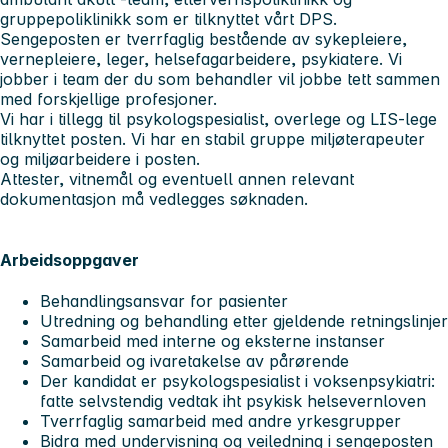
gruppepoliklinikk som er tilknyttet vårt DPS.
Sengeposten er tverrfaglig bestående av sykepleiere,
vernepleiere, leger, helsefagarbeidere, psykiatere. Vi
jobber i team der du som behandler vil jobbe tett sammen
med forskjellige profesjoner.
Vi har i tillegg til psykologspesialist, overlege og LIS-lege
tilknyttet posten. Vi har en stabil gruppe miljøterapeuter
og miljøarbeidere i posten.
Attester, vitnemål og eventuell annen relevant
dokumentasjon må vedlegges søknaden.
Arbeidsoppgaver
Behandlingsansvar for pasienter
Utredning og behandling etter gjeldende retningslinjer
Samarbeid med interne og eksterne instanser
Samarbeid og ivaretakelse av pårørende
Der kandidat er psykologspesialist i voksenpsykiatri:
fatte selvstendig vedtak iht psykisk helsevernloven
Tverrfaglig samarbeid med andre yrkesgrupper
Bidra med undervisning og veiledning i sengeposten