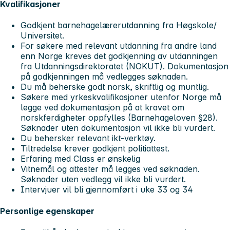
Kvalifikasjoner
Godkjent barnehagelærerutdanning fra Høgskole/
Universitet.
For søkere med relevant utdanning fra andre land
enn Norge kreves det godkjenning av utdanningen
fra Utdanningsdirektoratet (NOKUT). Dokumentasjon
på godkjenningen må vedlegges søknaden.
Du må beherske godt norsk, skriftlig og muntlig.
Søkere med yrkeskvalifikasjoner utenfor Norge må
legge ved dokumentasjon på at kravet om
norskferdigheter oppfylles (Barnehageloven §28).
Søknader uten dokumentasjon vil ikke bli vurdert.
Du behersker relevant ikt-verktøy.
Tiltredelse krever godkjent politiattest.
Erfaring med Class er ønskelig
Vitnemål og attester må legges ved søknaden.
Søknader uten vedlegg vil ikke bli vurdert.
Intervjuer vil bli gjennomført i uke 33 og 34
Personlige egenskaper