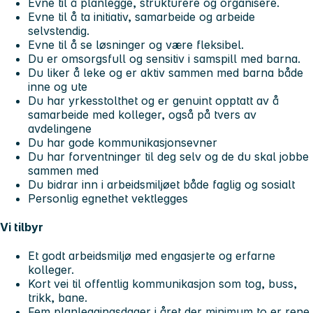
Evne til å planlegge, strukturere og organisere.
Evne til å ta initiativ, samarbeide og arbeide
selvstendig.
Evne til å se løsninger og være fleksibel.
Du er omsorgsfull og sensitiv i samspill med barna.
Du liker å leke og er aktiv sammen med barna både
inne og ute
Du har yrkesstolthet og er genuint opptatt av å
samarbeide med kolleger, også på tvers av
avdelingene
Du har gode kommunikasjonsevner
Du har forventninger til deg selv og de du skal jobbe
sammen med
Du bidrar inn i arbeidsmiljøet både faglig og sosialt
Personlig egnethet vektlegges
Vi tilbyr
Et godt arbeidsmiljø med engasjerte og erfarne
kolleger.
Kort vei til offentlig kommunikasjon som tog, buss,
trikk, bane.
Fem planleggingsdager i året der minimum to er rene