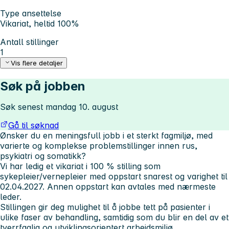
Type ansettelse
Vikariat, heltid 100%
Antall stillinger
1
Vis flere detaljer
Søk på jobben
Søk senest mandag 10. august
Gå til søknad
Ønsker du en meningsfull jobb i et sterkt fagmiljø, med
varierte og komplekse problemstillinger innen rus,
psykiatri og somatikk?
Vi har ledig et vikariat i 100 % stilling som
sykepleier/vernepleier med oppstart snarest og varighet til
02.04.2027. Annen oppstart kan avtales med nærmeste
leder.
Stillingen gir deg mulighet til å jobbe tett på pasienter i
ulike faser av behandling, samtidig som du blir en del av et
tverrfaglig og utviklingsorientert arbeidsmiljø.