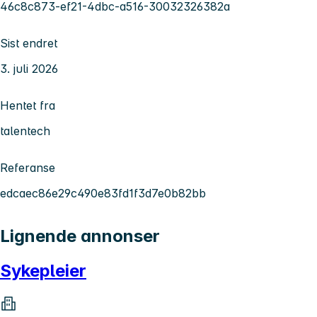
46c8c873-ef21-4dbc-a516-30032326382a
Sist endret
3. juli 2026
Hentet fra
talentech
Referanse
edcaec86e29c490e83fd1f3d7e0b82bb
Lignende annonser
Sykepleier