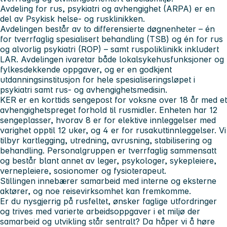
Avdeling for rus, psykiatri og avhengighet (ARPA) er en
del av Psykisk helse- og rusklinikken.
Avdelingen består av to differensierte døgnenheter – én
for tverrfaglig spesialisert behandling (TSB) og én for rus
og alvorlig psykiatri (ROP) – samt ruspoliklinikk inkludert
LAR. Avdelingen ivaretar både lokalsykehusfunksjoner og
fylkesdekkende oppgaver, og er en godkjent
utdanningsinstitusjon for hele spesialiseringsløpet i
psykiatri samt rus- og avhengighetsmedisin.
KER er en korttids sengepost for voksne over 18 år med et
avhengighetspreget forhold til rusmidler. Enheten har 12
sengeplasser, hvorav 8 er for elektive innleggelser med
varighet opptil 12 uker, og 4 er for rusakuttinnleggelser. Vi
tilbyr kartlegging, utredning, avrusning, stabilisering og
behandling. Personalgruppen er tverrfaglig sammensatt
og består blant annet av leger, psykologer, sykepleiere,
vernepleiere, sosionomer og fysioterapeut.
Stillingen innebærer samarbeid med interne og eksterne
aktører, og noe reisevirksomhet kan fremkomme.
Er du nysgjerrig på rusfeltet, ønsker faglige utfordringer
og trives med varierte arbeidsoppgaver i et miljø der
samarbeid og utvikling står sentralt? Da håper vi å høre