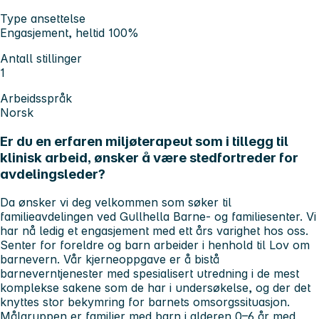
Type ansettelse
Engasjement, heltid 100%
Antall stillinger
1
Arbeidsspråk
Norsk
Er du en erfaren miljøterapeut som i tillegg til
klinisk arbeid, ønsker å være stedfortreder for
avdelingsleder?
Da ønsker vi deg velkommen som søker til
familieavdelingen ved Gullhella Barne- og familiesenter. Vi
har nå ledig et engasjement med ett års varighet hos oss.
Senter for foreldre og barn arbeider i henhold til Lov om
barnevern. Vår kjerneoppgave er å bistå
barneverntjenester med spesialisert utredning i de mest
komplekse sakene som de har i undersøkelse, og der det
knyttes stor bekymring for barnets omsorgssituasjon.
Målgruppen er familier med barn i alderen 0–6 år med