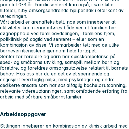
prioritet 0-3 år. Familiesenteret kan også, i særskilte
tilfeller, tilby omsorgsendrende hjelpetiltak i etterkant av
utredningen.
Vårt arbeid er arenafleksibelt, noe som innebærer at
aktiviteter kan gjennomføres både ved at familien har
døgnopphold ved familieavdelingen, i familiens hjem,
poliklinisk på dagtid ved senteret – eller som en
kombinasjon av disse. Vi samarbeider tett med de ulike
barneverntjenestene gjennom hele forløpet.
Senter for foreldre og barn har spisskompetanse på
sped- og småbarns utvikling, samspill mellom barn og
foreldre, og foreldres omsorgsutøvelse relatert til barnets
behov. Hos oss blir du en del av et spennende og
engasjert tverrfaglig miljø, med psykologer og andre
dedikerte ansatte som har sosialfaglig bachelorutdanning,
relevante videreutdanninger, samt omfattende erfaring fra
arbeid med sårbare småbarnsfamilier.
Arbeidsoppgaver
Stillingen innebærer en kombinasjon av klinisk arbeid med