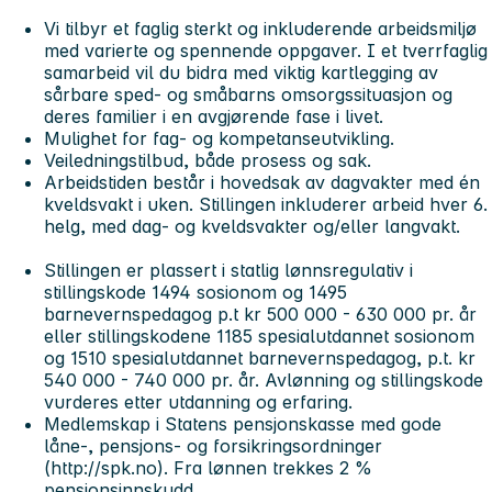
Vi tilbyr et faglig sterkt og inkluderende arbeidsmiljø
med varierte og spennende oppgaver. I et tverrfaglig
samarbeid vil du bidra med viktig kartlegging av
sårbare sped- og småbarns omsorgssituasjon og
deres familier i en avgjørende fase i livet.
Mulighet for fag- og kompetanseutvikling.
Veiledningstilbud, både prosess og sak.
Arbeidstiden består i hovedsak av dagvakter med én
kveldsvakt i uken. Stillingen inkluderer arbeid hver 6.
helg, med dag- og kveldsvakter og/eller langvakt.
Stillingen er plassert i statlig lønnsregulativ i
stillingskode 1494 sosionom og 1495
barnevernspedagog p.t kr 500 000 - 630 000 pr. år
eller stillingskodene 1185 spesialutdannet sosionom
og 1510 spesialutdannet barnevernspedagog, p.t. kr
540 000 - 740 000 pr. år. Avlønning og stillingskode
vurderes etter utdanning og erfaring.
Medlemskap i Statens pensjonskasse med gode
låne-, pensjons- og forsikringsordninger
(http://spk.no). Fra lønnen trekkes 2 %
pensjonsinnskudd.