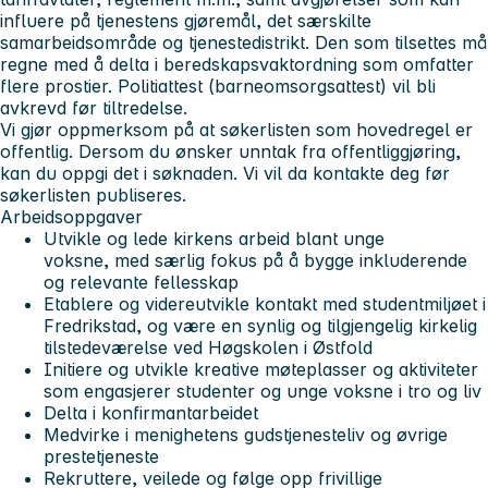
influere på tjenestens gjøremål, det særskilte
samarbeidsområde og tjenestedistrikt. Den som tilsettes må
regne med å delta i beredskapsvaktordning som omfatter
flere prostier. Politiattest (barneomsorgsattest) vil bli
avkrevd før tiltredelse.
Vi gjør oppmerksom på at søkerlisten som hovedregel er
offentlig. Dersom du ønsker unntak fra offentliggjøring,
kan du oppgi det i søknaden. Vi vil da kontakte deg før
søkerlisten publiseres.
Arbeidsoppgaver
Utvikle og lede kirkens arbeid blant unge
voksne, med særlig fokus på å bygge inkluderende
og relevante fellesskap
Etablere og videreutvikle kontakt med studentmiljøet i
Fredrikstad, og være en synlig og tilgjengelig kirkelig
tilstedeværelse ved Høgskolen i Østfold
Initiere og utvikle kreative møteplasser og aktiviteter
som engasjerer studenter og unge voksne i tro og liv
Delta i konfirmantarbeidet
Medvirke i menighetens gudstjenesteliv og øvrige
prestetjeneste
Rekruttere, veilede og følge opp frivillige