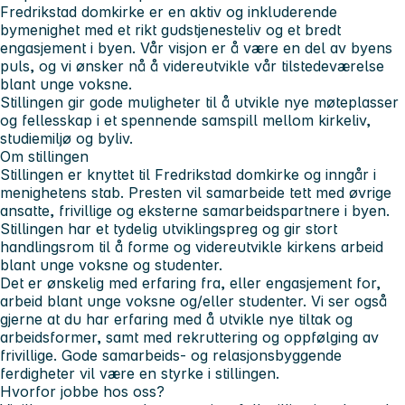
Fredrikstad domkirke er en aktiv og inkluderende
bymenighet med et rikt gudstjenesteliv og et bredt
engasjement i byen. Vår visjon er å være en del av byens
puls, og vi ønsker nå å videreutvikle vår tilstedeværelse
blant unge voksne.
Stillingen gir gode muligheter til å utvikle nye møteplasser
og fellesskap i et spennende samspill mellom kirkeliv,
studiemiljø og byliv.
Om stillingen
Stillingen er knyttet til Fredrikstad domkirke og inngår i
menighetens stab. Presten vil samarbeide tett med øvrige
ansatte, frivillige og eksterne samarbeidspartnere i byen.
Stillingen har et tydelig utviklingspreg og gir stort
handlingsrom til å forme og videreutvikle kirkens arbeid
blant unge voksne og studenter.
Det er ønskelig med erfaring fra, eller engasjement for,
arbeid blant unge voksne og/eller studenter. Vi ser også
gjerne at du har erfaring med å utvikle nye tiltak og
arbeidsformer, samt med rekruttering og oppfølging av
frivillige. Gode samarbeids- og relasjonsbyggende
ferdigheter vil være en styrke i stillingen.
Hvorfor jobbe hos oss?