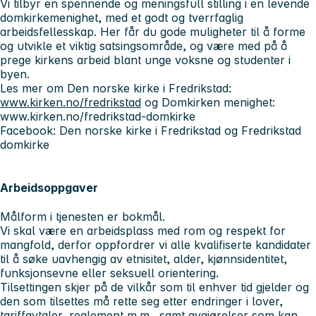
Vi tilbyr en spennende og meningsfull stilling i en levende
domkirkemenighet, med et godt og tverrfaglig
arbeidsfellesskap. Her får du gode muligheter til å forme
og utvikle et viktig satsingsområde, og være med på å
prege kirkens arbeid blant unge voksne og studenter i
byen.
Les mer om Den norske kirke i Fredrikstad:
www.kirken.no/fredrikstad
og Domkirken menighet:
www.kirken.no/fredrikstad-domkirke
Facebook: Den norske kirke i Fredrikstad og Fredrikstad
domkirke
Arbeidsoppgaver
Målform i tjenesten er bokmål.
Vi skal være en arbeidsplass med rom og respekt for
mangfold, derfor oppfordrer vi alle kvalifiserte kandidater
til å søke uavhengig av etnisitet, alder, kjønnsidentitet,
funksjonsevne eller seksuell orientering.
Tilsettingen skjer på de vilkår som til enhver tid gjelder og
den som tilsettes må rette seg etter endringer i lover,
tariffavtaler, reglement m.m., samt avgjørelser som kan