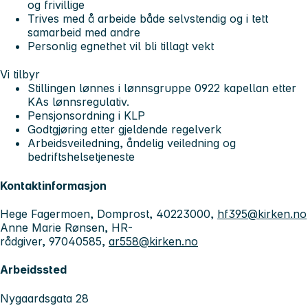
og frivillige
Trives med å arbeide både selvstendig og i tett
samarbeid med andre
Personlig egnethet vil bli tillagt vekt
Vi tilbyr
Stillingen lønnes i lønnsgruppe 0922 kapellan etter
KAs lønnsregulativ.
Pensjonsordning i KLP
Godtgjøring etter gjeldende regelverk
Arbeidsveiledning, åndelig veiledning og
bedriftshelsetjeneste
Kontaktinformasjon
Hege Fagermoen, Domprost, 40223000,
hf395@kirken.no
Anne Marie Rønsen, HR-
rådgiver, 97040585,
ar558@kirken.no
Arbeidssted
Nygaardsgata 28