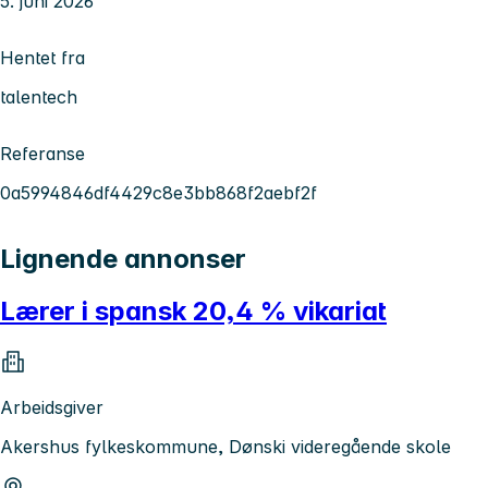
5. juni 2026
Hentet fra
talentech
Referanse
0a5994846df4429c8e3bb868f2aebf2f
Lignende annonser
Lærer i spansk 20,4 % vikariat
Arbeidsgiver
Akershus fylkeskommune, Dønski videregående skole