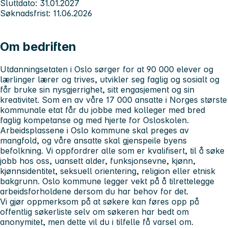
Sluttdato: 31.01.2027
Søknadsfrist: 11.06.2026
Om bedriften
Utdanningsetaten i Oslo sørger for at 90 000 elever og
lærlinger lærer og trives, utvikler seg faglig og sosialt og
får bruke sin nysgjerrighet, sitt engasjement og sin
kreativitet. Som en av våre 17 000 ansatte i Norges største
kommunale etat får du jobbe med kolleger med bred
faglig kompetanse og med hjerte for Osloskolen.
Arbeidsplassene i Oslo kommune skal preges av
mangfold, og våre ansatte skal gjenspeile byens
befolkning. Vi oppfordrer alle som er kvalifisert, til å søke
jobb hos oss, uansett alder, funksjonsevne, kjønn,
kjønnsidentitet, seksuell orientering, religion eller etnisk
bakgrunn. Oslo kommune legger vekt på å tilrettelegge
arbeidsforholdene dersom du har behov for det.
Vi gjør oppmerksom på at søkere kan føres opp på
offentlig søkerliste selv om søkeren har bedt om
anonymitet, men dette vil du i tilfelle få varsel om.