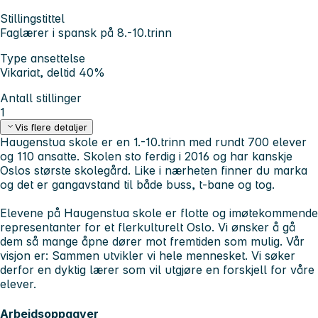
Stillingstittel
Faglærer i spansk på 8.-10.trinn
Type ansettelse
Vikariat, deltid 40%
Antall stillinger
1
Vis flere detaljer
Haugenstua skole er en 1.-10.trinn med rundt 700 elever
og 110 ansatte. Skolen sto ferdig i 2016 og har kanskje
Oslos største skolegård. Like i nærheten finner du marka
og det er gangavstand til både buss, t-bane og tog.
Elevene på Haugenstua skole er flotte og imøtekommende
representanter for et flerkulturelt Oslo. Vi ønsker å gå
dem så mange åpne dører mot fremtiden som mulig. Vår
visjon er: Sammen utvikler vi hele mennesket. Vi søker
derfor en dyktig lærer som vil utgjøre en forskjell for våre
elever.
Arbeidsoppgaver