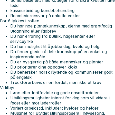
Samarbeide tett med kolleger for å sikre kvalitet i alle
ledd
kassearbeid og kundebehandling
Reamlederansvar på enkelte vakter
For å lykkes i rollen
Du har noe plantekunnskap, gjerne med grøntfaglig
utdanning eller fagbrev
Du har erfaring fra butikk, hagesenter eller
serviceyrke
Du har mulighet til å jobbe dag, kveld og helg.
Du finner glede i å dele kunnskap på en enkel og
inspirerende måte
Du er nysgjerrig på både mennesker og planter
Du prioriterer dine oppgaver klokt
Du behersker norsk flytende og kommuniserer godt
på engelsk
Truckførerbevis er en fordel, men ikke et krav
Vi tilbyr
Lønn etter tariffavtale og gode ansattfordeler
Utviklingsmuligheter internt for deg som vil videre i
faget eller mot lederroller
Variert arbeidstid, inkludert kvelder og helger
Mulighet for utvidet stillingsprosent i høysesong.