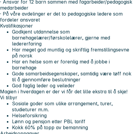
· Ansvar for 12 barn sammen med fagarbeider/pedagogisk
medarbeider
· På våre avdelinger er det to pedagogiske ledere som
fordeler ansvaret
Kvalifikasjoner
Godkjent utdannelse som
barnehagelærer/førskolelærer, gjerne med
ledererfaring
Har meget god muntlig og skriftlig fremstillingsevne
på norsk
Har en helse som er forenlig med å jobbe i
barnehage
Gode samarbeidsegenskaper, samtidig være tøff nok
til å gjennomføre beslutninger
God faglig leder og veileder
Magien i hverdagen er der vi får det lille ekstra til å skje!
Vi tilbyr
Sosiale goder som ulike arrangement, turer,
studieturer m.m.
Helseforsikring
Lønn og pensjon etter PBL tariff
Kokk 60% på topp av bemanning
Arbeidsoppgaver