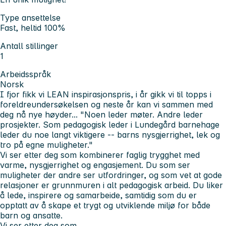
Type ansettelse
Fast, heltid 100%
Antall stillinger
1
Arbeidsspråk
Norsk
I fjor fikk vi LEAN inspirasjonspris, i år gikk vi til topps i
foreldreundersøkelsen og neste år kan vi sammen med
deg nå nye høyder...
"Noen leder møter. Andre leder
prosjekter. Som pedagogisk leder i Lundegård barnehage
leder du noe langt viktigere -- barns nysgjerrighet, lek og
tro på egne muligheter."
Vi ser etter deg som kombinerer faglig trygghet med
varme, nysgjerrighet og engasjement. Du som ser
muligheter der andre ser utfordringer, og som vet at gode
relasjoner er grunnmuren i alt pedagogisk arbeid. Du liker
å lede, inspirere og samarbeide, samtidig som du er
opptatt av å skape et trygt og utviklende miljø for både
barn og ansatte.
Vi ser etter deg som