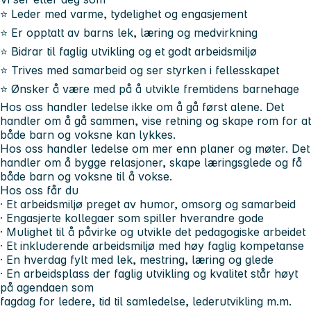
⭐ Leder med varme, tydelighet og engasjement
⭐ Er opptatt av barns lek, læring og medvirkning
⭐ Bidrar til faglig utvikling og et godt arbeidsmiljø
⭐ Trives med samarbeid og ser styrken i fellesskapet
⭐ Ønsker å være med på å utvikle fremtidens barnehage
Hos oss handler ledelse ikke om å gå først alene. Det
handler om å gå sammen, vise retning og skape rom for at
både barn og voksne kan lykkes.
Hos oss handler ledelse om mer enn planer og møter. Det
handler om å bygge relasjoner, skape læringsglede og få
både barn og voksne til å vokse.
Hos oss får du
· Et arbeidsmiljø preget av humor, omsorg og samarbeid
· Engasjerte kollegaer som spiller hverandre gode
· Mulighet til å påvirke og utvikle det pedagogiske arbeidet
· Et inkluderende arbeidsmiljø med høy faglig kompetanse
· En hverdag fylt med lek, mestring, læring og glede
· En arbeidsplass der faglig utvikling og kvalitet står høyt
på agendaen som
fagdag for ledere, tid til samledelse, lederutvikling m.m.