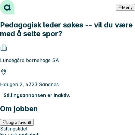
Hopp til innhold
Meny
Pedagogisk leder søkes -- vil du være
med å sette spor?
Lundegård barnehage SA
Haugen 2, 4323 Sandnes
Stillingsannonsen er inaktiv.
Om jobben
Lagre favoritt
Stillingstittel
En unik mulighet!