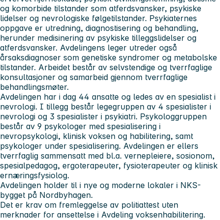
og komorbide tilstander som atferdsvansker, psykiske
lidelser og nevrologiske følgetilstander. Psykiaternes
oppgave er utredning, diagnostisering og behandling,
herunder medisinering av psykiske tilleggslidelser og
atferdsvansker. Avdelingens leger utreder også
årsaksdiagnoser som genetiske syndromer og metabolske
tilstander. Arbeidet består av selvstendige og tverrfaglige
konsultasjoner og samarbeid gjennom tverrfaglige
behandlingsmøter.
Avdelingen har i dag 44 ansatte og ledes av en spesialist i
nevrologi. I tillegg består legegruppen av 4 spesialister i
nevrologi og 3 spesialister i psykiatri. Psykologgruppen
består av 9 psykologer med spesialisering i
nevropsykologi, klinisk voksen og habilitering, samt
psykologer under spesialisering. Avdelingen er ellers
tverrfaglig sammensatt med bl.a. vernepleiere, sosionom,
spesialpedagog, ergoterapeuter, fysioterapeuter og klinisk
ernæringsfysiolog.
Avdelingen holder til i nye og moderne lokaler i NKS-
bygget på Nordbyhagen.
Det er krav om fremleggelse av politiattest uten
merknader for ansettelse i Avdeling voksenhabilitering.