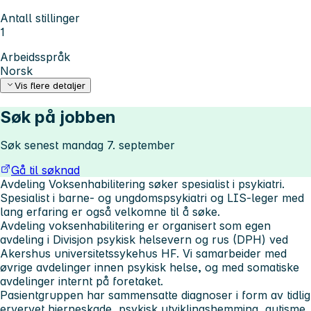
Antall stillinger
1
Arbeidsspråk
Norsk
Vis flere detaljer
Søk på jobben
Søk senest mandag 7. september
Gå til søknad
Avdeling Voksenhabilitering søker spesialist i psykiatri.
Spesialist i barne- og ungdomspsykiatri og LIS-leger med
lang erfaring er også velkomne til å søke.
Avdeling voksenhabilitering er organisert som egen
avdeling i Divisjon psykisk helsevern og rus (DPH) ved
Akershus universitetssykehus HF. Vi samarbeider med
øvrige avdelinger innen psykisk helse, og med somatiske
avdelinger internt på foretaket.
Pasientgruppen har sammensatte diagnoser i form av tidlig
ervervet hjerneskade, psykisk utviklingshemming, autisme