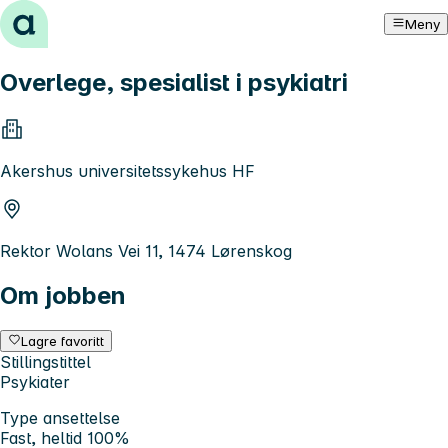
Hopp til innhold
Meny
Overlege, spesialist i psykiatri
Akershus universitetssykehus HF
Rektor Wolans Vei 11, 1474 Lørenskog
Om jobben
Lagre favoritt
Stillingstittel
Psykiater
Type ansettelse
Fast, heltid 100%