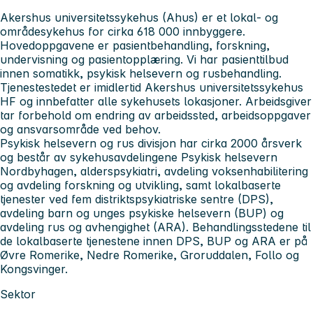
Akershus universitetssykehus
(Ahus) er et lokal- og
områdesykehus for cirka 618 000 innbyggere.
Hovedoppgavene er pasientbehandling, forskning,
undervisning og pasientopplæring. Vi har pasienttilbud
innen somatikk, psykisk helsevern og rusbehandling.
Tjenestestedet er imidlertid Akershus universitetssykehus
HF og innbefatter alle sykehusets lokasjoner. Arbeidsgiver
tar forbehold om endring av arbeidssted, arbeidsoppgaver
og ansvarsområde ved behov.
Psykisk helsevern og rus divisjon
har cirka 2000 årsverk
og består av sykehusavdelingene Psykisk helsevern
Nordbyhagen, alderspsykiatri, avdeling voksenhabilitering
og avdeling forskning og utvikling, samt lokalbaserte
tjenester ved fem distriktspsykiatriske sentre (DPS),
avdeling barn og unges psykiske helsevern (BUP) og
avdeling rus og avhengighet (ARA). Behandlingsstedene til
de lokalbaserte tjenestene innen DPS, BUP og ARA er på
Øvre Romerike, Nedre Romerike, Groruddalen, Follo og
Kongsvinger.
Sektor