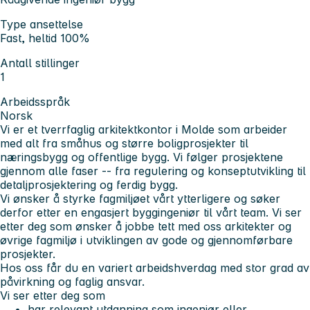
Type ansettelse
Fast, heltid 100%
Antall stillinger
1
Arbeidsspråk
Norsk
Vi er et tverrfaglig arkitektkontor i Molde som arbeider
med alt fra småhus og større boligprosjekter til
næringsbygg og offentlige bygg. Vi følger prosjektene
gjennom alle faser -- fra regulering og konseptutvikling til
detaljprosjektering og ferdig bygg.
Vi ønsker å styrke fagmiljøet vårt ytterligere og søker
derfor etter en engasjert byggingeniør til vårt team. Vi ser
etter deg som ønsker å jobbe tett med oss arkitekter og
øvrige fagmiljø i utviklingen av gode og gjennomførbare
prosjekter.
Hos oss får du en variert arbeidshverdag med stor grad av
påvirkning og faglig ansvar.
Vi ser etter deg som
har relevant utdanning som ingeniør eller