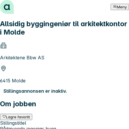
Hopp til innhold
Meny
Allsidig byggingeniør til arkitektkontor
i Molde
Arkitektene Bbw AS
6415 Molde
Stillingsannonsen er inaktiv.
Om jobben
Lagre favoritt
Stillingstittel
Rådgivende ingeniør bygg