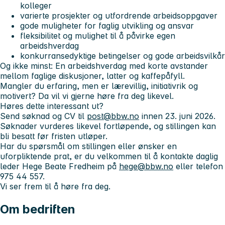
kolleger
varierte prosjekter og utfordrende arbeidsoppgaver
gode muligheter for faglig utvikling og ansvar
fleksibilitet og mulighet til å påvirke egen
arbeidshverdag
konkurransedyktige betingelser og gode arbeidsvilkår
Og ikke minst: En arbeidshverdag med korte avstander
mellom faglige diskusjoner, latter og kaffepåfyll.
Mangler du erfaring, men er lærevillig, initiativrik og
motivert? Da vil vi gjerne høre fra deg likevel.
Høres dette interessant ut?
Send søknad og CV til
post@bbw.no
innen 23. juni 2026.
Søknader vurderes likevel fortløpende, og stillingen kan
bli besatt før fristen utløper.
Har du spørsmål om stillingen eller ønsker en
uforpliktende prat, er du velkommen til å kontakte daglig
leder Hege Beate Fredheim på
hege@bbw.no
eller telefon
975 44 557.
Vi ser frem til å høre fra deg.
Om bedriften