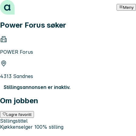
Hopp til innhold
Meny
Power Forus søker
POWER Forus
4313 Sandnes
Stillingsannonsen er inaktiv.
Om jobben
Lagre favoritt
Stillingstittel
Kjøkkenselger 100% stilling