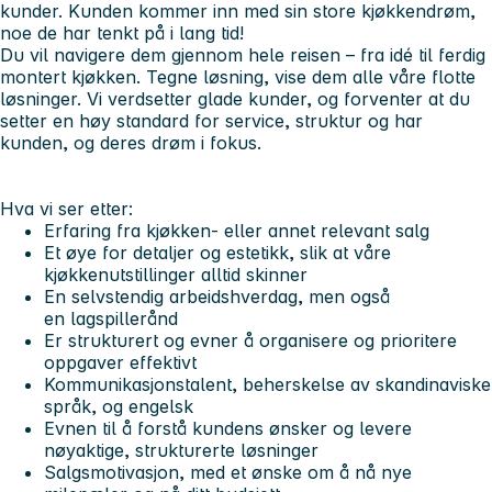
kunder. Kunden kommer inn med sin store kjøkkendrøm,
noe de har tenkt på i lang tid!
Du vil navigere dem gjennom hele reisen – fra idé til ferdig
montert kjøkken. Tegne løsning, vise dem alle våre flotte
løsninger. Vi verdsetter glade kunder, og forventer at du
setter en høy standard for service, struktur og har
kunden, og deres drøm i fokus.
Hva vi ser etter:
Erfaring fra kjøkken- eller annet relevant salg
Et øye for detaljer og estetikk, slik at våre
kjøkkenutstillinger alltid skinner
En selvstendig arbeidshverdag, men også
en lagspillerånd
Er strukturert og evner å organisere og prioritere
oppgaver effektivt
Kommunikasjonstalent, beherskelse av skandinaviske
språk, og engelsk
Evnen til å forstå kundens ønsker og levere
nøyaktige, strukturerte løsninger
Salgsmotivasjon, med et ønske om å nå nye