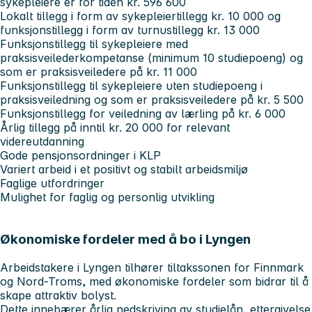
sykepleiere er for tiden kr. 596 600
Lokalt tillegg i form av
sykepleiertillegg kr. 10 000
og
funksjonstillegg i form av
turnustillegg kr. 13 000
Funksjonstillegg til sykepleiere med
praksisveilederkompetanse
(minimum 10 studiepoeng) og
som er praksisveiledere på
kr. 11 000
Funksjonstillegg til sykepleiere uten studiepoeng i
praksisveiledning og som er praksisveiledere på
kr. 5 500
Funksjonstillegg for
veiledning av lærling på kr. 6 000
Årlig tillegg på
inntil kr. 20 000 for relevant
videreutdanning
Gode pensjonsordninger i KLP
Variert arbeid i et positivt og stabilt arbeidsmiljø
Faglige utfordringer
Mulighet for faglig og personlig utvikling
Økonomiske fordeler med å bo i Lyngen
Arbeidstakere i Lyngen tilhører tiltakssonen for Finnmark
og Nord-Troms, med økonomiske fordeler som bidrar til å
skape attraktiv bolyst.
Dette innebærer årlig nedskriving av studielån, ettergivelse