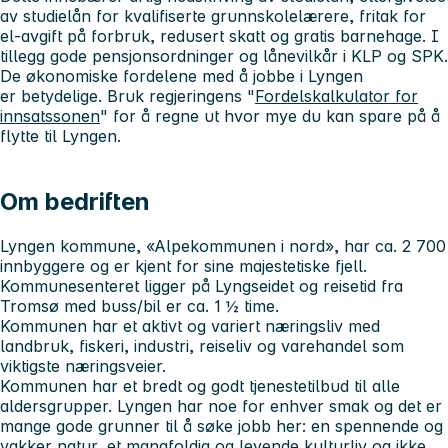
av studielån for kvalifiserte grunnskolelærere, fritak for
el-avgift på forbruk, redusert skatt og gratis barnehage. I
tillegg gode pensjonsordninger og lånevilkår i KLP og SPK.
De økonomiske fordelene med å jobbe i Lyngen
er betydelige. Bruk regjeringens "
Fordelskalkulator for
innsatssonen
" for å regne ut hvor mye du kan spare på å
flytte til Lyngen.
Om bedriften
Lyngen kommune, «Alpekommunen i nord»,
har ca. 2 700
innbyggere og er kjent for sine majestetiske fjell.
Kommunesenteret ligger på Lyngseidet og reisetid fra
Tromsø med buss/bil er ca. 1 ½ time.
Kommunen har et aktivt og variert næringsliv med
landbruk, fiskeri, industri, reiseliv og varehandel som
viktigste næringsveier.
Kommunen har et bredt og godt tjenestetilbud til alle
aldersgrupper. Lyngen har noe for enhver smak og det er
mange gode grunner til å søke jobb her: en spennende og
vakker natur, et mangfoldig og levende kulturliv og ikke