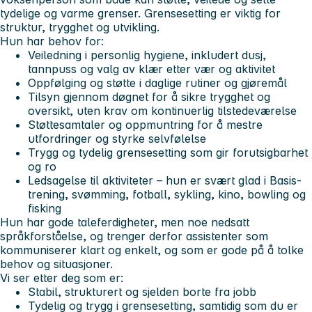
tydelige og varme grenser
. Grensesetting er viktig for
struktur, trygghet og utvikling.
Hun har behov for:
Veiledning i personlig hygiene
, inkludert dusj,
tannpuss og valg av klær etter vær og aktivitet
Oppfølging og støtte i daglige rutiner og gjøremål
Tilsyn gjennom døgnet
for å sikre trygghet og
oversikt, uten krav om kontinuerlig tilstedeværelse
Støttesamtaler og oppmuntring
for å mestre
utfordringer og styrke selvfølelse
Trygg og tydelig grensesetting
som gir forutsigbarhet
og ro
Ledsagelse til aktiviteter
– hun er svært glad i Basis-
trening, svømming, fotball, sykling, kino, bowling og
fisking
Hun har gode taleferdigheter, men noe nedsatt
språkforståelse, og trenger derfor assistenter som
kommuniserer klart og enkelt, og som er gode på å tolke
behov og situasjoner.
Vi ser etter deg som er:
Stabil, strukturert og sjelden borte fra jobb
Tydelig og trygg i grensesetting, samtidig som du er