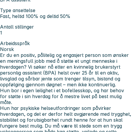
Type ansettelse
Fast, heltid 100% og deltid 50%
Antall stillinger
1
Arbeidsspråk
Norsk
Er du en positiv, pålitelig og engasjert person som ønsker
en meningsfull jobb med å støtte et ungt menneske i
hverdagen? Vi søker nå etter en
kvinnelig brukerstyrt
personlig assistent (BPA) helst over 25 år
til en aktiv,
livsglad og sårbar jente som trenger
tilsyn, bistand og
oppfølging gjennom døgnet
– men ikke kontinuerlig.
Hun bor i
egen leilighet i et bofellesskap
, og har behov
for støtte i sin hverdag for å mestre livet på best mulig
måte.
Hun har psykiske helseutfordringer som påvirker
hverdagen, og det er derfor helt avgjørende med
trygghet,
stabilitet og forutsigbarhet
rundt henne for at hun skal
fungere best mulig. Du må være til stede som en
trygg
voksenperson som både kan støtte, veilede og sette