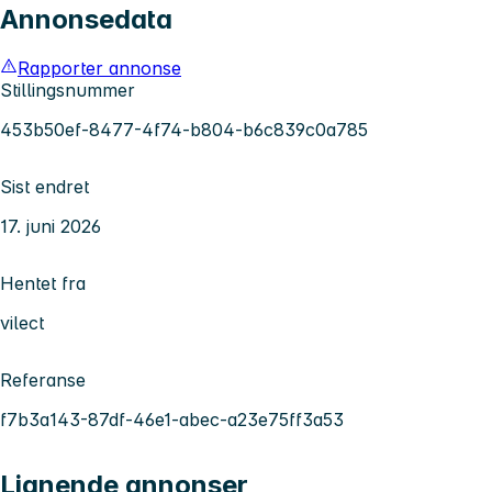
Annonsedata
Rapporter annonse
Stillingsnummer
453b50ef-8477-4f74-b804-b6c839c0a785
Sist endret
17. juni 2026
Hentet fra
vilect
Referanse
f7b3a143-87df-46e1-abec-a23e75ff3a53
Lignende annonser