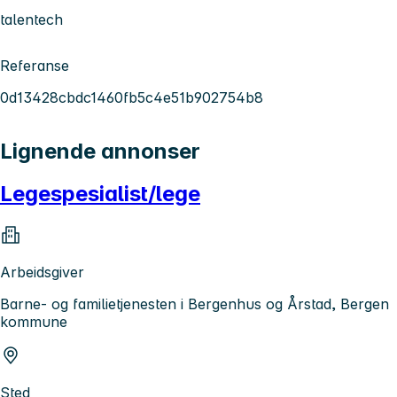
talentech
Referanse
0d13428cbdc1460fb5c4e51b902754b8
Lignende annonser
Legespesialist/lege
Arbeidsgiver
Barne- og familietjenesten i Bergenhus og Årstad, Bergen
kommune
Sted