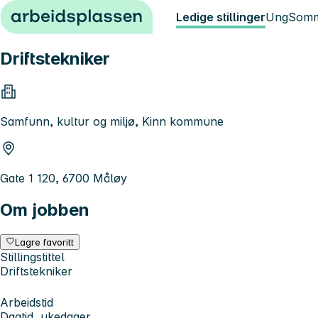
Hopp til innhold
Ledige stillinger
Ung
Somm
Driftstekniker
Samfunn, kultur og miljø, Kinn kommune
Gate 1 120, 6700 Måløy
Om jobben
Lagre favoritt
Stillingstittel
Driftstekniker
Arbeidstid
Dagtid, ukedager