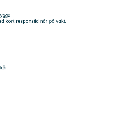
bygga.
d kort responstid når på vakt.
lkår