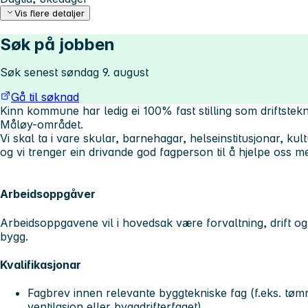
Vis flere detaljer
Søk på jobben
Søk senest søndag 9. august
Gå til søknad
Kinn kommune har ledig ei 100% fast stilling som driftste
Måløy-området.
Vi skal ta i vare skular, barnehagar, helseinstitusjonar, ku
og vi trenger ein drivande god fagperson til å hjelpe oss me
Arbeidsoppgåver
Arbeidsoppgavene vil i hovedsak være forvaltning, drift 
bygg.
Kvalifikasjonar
Fagbrev innen relevante byggtekniske fag (f.eks. tømre
ventilasjon eller byggdrifterfaget).