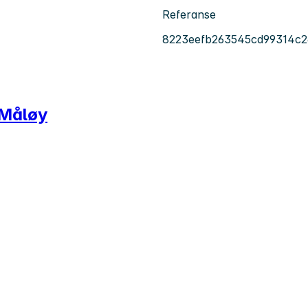
Referanse
8223eefb263545cd99314c
e Måløy