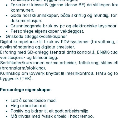
Førerkort klasse B (gjerne klasse BE) da stillingen kr
kommunen.
Gode norskkunnskaper, både skriftlig og muntlig, fo
dokumentasjon.
Grunnleggande bruk av pc og elektroniske løysingar.
Personlege eigenskaper vektleggast.
Ønskede tilleggskvalifikasjoner
Digital kompetanse til bruk av FDV-systemer (forvaltning, d
avvikshåndtering og digitale timelister.
Erfaring med SD-anlegg (sentral driftskontroll), ENØK-tilta
ventilasjons- og klimaanlegg.
Sertifikater/kurs innen varme arbeider, fallsikring, stillas 
(brannalarm/slokking).
Kunnskap om lovverk knyttet til internkontroll, HMS og for
byggverk (TEK).
Personlege eigenskapar
Lett å samarbeide med.
Høg arbeidsmoral.
Positiv og bidrar til eit godt arbeidsmiljø.
Må trivast med fysisk arbeid i høgt tempo.