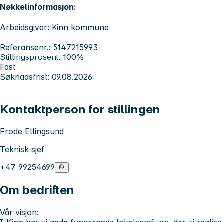
Nøkkelinformasjon:
Arbeidsgivar: Kinn kommune
Referansenr.: 5147215993
Stillingsprosent: 100%
Fast
Søknadsfrist: 09.08.2026
Kontaktperson for stillingen
Frode Ellingsund
Teknisk sjef
+47 99254699
Om bedriften
Vår visjon:
I Kinn har vi gode fungerande lokalsamfunn, der vi realise