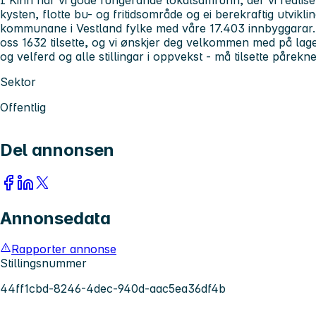
kysten, flotte bu- og fritidsområde og ei berekraftig utviklin
kommunane i Vestland fylke med våre 17.403 innbyggarar.
oss 1632 tilsette, og vi ønskjer deg velkommen med på laget. 
og velferd og alle stillingar i oppvekst - må tilsette pårek
Sektor
Offentlig
Del annonsen
Annonsedata
Rapporter annonse
Stillingsnummer
44ff1cbd-8246-4dec-940d-aac5ea36df4b