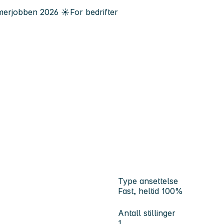
erjobben
2026
☀️
For bedrifter
Type ansettelse
Fast, heltid 100%
Antall stillinger
1