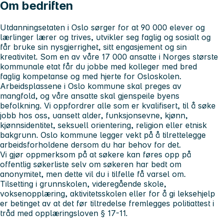
Om bedriften
Utdanningsetaten i Oslo sørger for at 90 000 elever og
lærlinger lærer og trives, utvikler seg faglig og sosialt og
får bruke sin nysgjerrighet, sitt engasjement og sin
kreativitet. Som en av våre 17 000 ansatte i Norges største
kommunale etat får du jobbe med kolleger med bred
faglig kompetanse og med hjerte for Osloskolen.
Arbeidsplassene i Oslo kommune skal preges av
mangfold, og våre ansatte skal gjenspeile byens
befolkning. Vi oppfordrer alle som er kvalifisert, til å søke
jobb hos oss, uansett alder, funksjonsevne, kjønn,
kjønnsidentitet, seksuell orientering, religion eller etnisk
bakgrunn. Oslo kommune legger vekt på å tilrettelegge
arbeidsforholdene dersom du har behov for det.
Vi gjør oppmerksom på at søkere kan føres opp på
offentlig søkerliste selv om søkeren har bedt om
anonymitet, men dette vil du i tilfelle få varsel om.
Tilsetting i grunnskolen, videregående skole,
voksenopplæring, aktivitetsskolen eller for å gi leksehjelp
er betinget av at det før tiltredelse fremlegges politiattest i
tråd med opplæringsloven § 17-11.