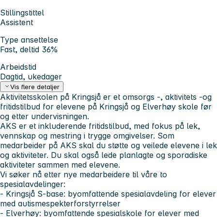
Stillingstittel
Assistent
Type ansettelse
Fast, deltid 36%
Arbeidstid
Dagtid, ukedager
Vis flere detaljer
Aktivitetsskolen på Kringsjå er et omsorgs -, aktivitets -og
fritidstilbud for elevene på Kringsjå og Elverhøy skole før
og etter undervisningen.
AKS er et inkluderende fritidstilbud, med fokus på lek,
vennskap og mestring i trygge omgivelser. Som
medarbeider på AKS skal du støtte og veilede elevene i lek
og aktiviteter. Du skal også lede planlagte og sporadiske
aktiviteter sammen med elevene.
Vi søker nå etter nye medarbeidere til våre to
spesialavdelinger:
- Kringsjå S-base: byomfattende spesialavdeling for elever
med autismespekterforstyrrelser
- Elverhøy: byomfattende spesialskole for elever med