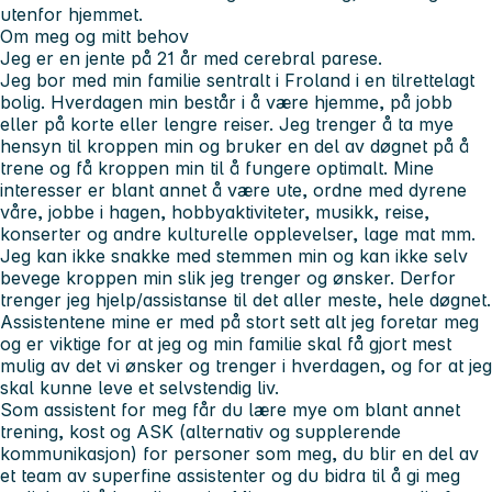
utenfor hjemmet.
Om meg og mitt behov
Jeg er en jente på 21 år med cerebral parese.
Jeg bor med min familie sentralt i Froland i en tilrettelagt
bolig. Hverdagen min består i å være hjemme, på jobb
eller på korte eller lengre reiser. Jeg trenger å ta mye
hensyn til kroppen min og bruker en del av døgnet på å
trene og få kroppen min til å fungere optimalt. Mine
interesser er blant annet å være ute, ordne med dyrene
våre, jobbe i hagen, hobbyaktiviteter, musikk, reise,
konserter og andre kulturelle opplevelser, lage mat mm.
Jeg kan ikke snakke med stemmen min og kan ikke selv
bevege kroppen min slik jeg trenger og ønsker. Derfor
trenger jeg hjelp/assistanse til det aller meste, hele døgnet.
Assistentene mine er med på stort sett alt jeg foretar meg
og er viktige for at jeg og min familie skal få gjort mest
mulig av det vi ønsker og trenger i hverdagen, og for at jeg
skal kunne leve et selvstendig liv.
Som assistent for meg får du lære mye om blant annet
trening, kost og ASK (alternativ og supplerende
kommunikasjon) for personer som meg, du blir en del av
et team av superfine assistenter og du bidra til å gi meg