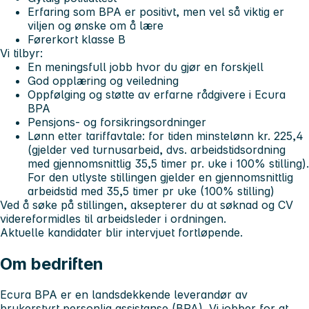
Erfaring som BPA er positivt, men vel så viktig er
viljen og ønske om å lære
Førerkort klasse B
Vi tilbyr:
En meningsfull jobb hvor du gjør en forskjell
God opplæring og veiledning
Oppfølging og støtte av erfarne rådgivere i Ecura
BPA
Pensjons- og forsikringsordninger
Lønn etter tariffavtale: for tiden minstelønn kr. 225,4
(gjelder ved turnusarbeid, dvs. arbeidstidsordning
med gjennomsnittlig 35,5 timer pr. uke i 100% stilling).
For den utlyste stillingen gjelder en gjennomsnittlig
arbeidstid med 35,5 timer pr uke (100% stilling)
Ved å søke på stillingen, aksepterer du at søknad og CV
videreformidles til arbeidsleder i ordningen.
Aktuelle kandidater blir intervjuet fortløpende.
Om bedriften
Ecura BPA er en landsdekkende leverandør av
brukerstyrt personlig assistanse (BPA). Vi jobber for at