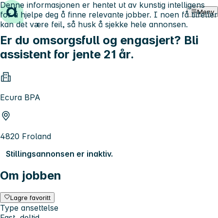
Denne informasjonen er hentet ut av kunstig intelligens
Hopp til innhold
Meny
for å hjelpe deg å finne relevante jobber. I noen få tilfeller
kan det være feil, så husk å sjekke hele annonsen.
Er du omsorgsfull og engasjert? Bli
assistent for jente 21 år.
Ecura BPA
4820 Froland
Stillingsannonsen er inaktiv.
Om jobben
Lagre favoritt
Type ansettelse
Fast, deltid