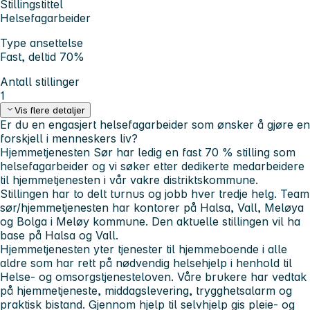
Stillingstittel
Helsefagarbeider
Type ansettelse
Fast, deltid 70%
Antall stillinger
1
Vis flere detaljer
Er du en engasjert helsefagarbeider som ønsker å gjøre en
forskjell i menneskers liv?
Hjemmetjenesten Sør har ledig en fast 70 % stilling som
helsefagarbeider og vi søker etter dedikerte medarbeidere
til hjemmetjenesten i vår vakre distriktskommune.
Stillingen har to delt turnus og jobb hver tredje helg. Team
sør/hjemmetjenesten har kontorer på Halsa, Vall, Meløya
og Bolga i Meløy kommune. Den aktuelle stillingen vil ha
base på Halsa og Vall.
Hjemmetjenesten yter tjenester til hjemmeboende i alle
aldre som har rett på nødvendig helsehjelp i henhold til
Helse- og omsorgstjenesteloven. Våre brukere har vedtak
på hjemmetjeneste, middagslevering, trygghetsalarm og
praktisk bistand. Gjennom hjelp til selvhjelp gis pleie- og