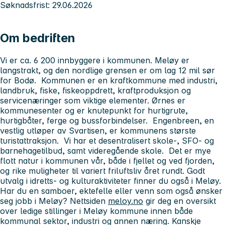
Søknadsfrist: 29.06.2026
Om bedriften
Vi er ca. 6 200 innbyggere i kommunen. Meløy er
langstrakt, og den nordlige grensen er om lag 12 mil sør
for Bodø. Kommunen er en kraftkommune med industri,
landbruk, fiske, fiskeoppdrett, kraftproduksjon og
servicenæringer som viktige elementer. Ørnes er
kommunesenter og er knutepunkt for hurtigrute,
hurtigbåter, ferge og bussforbindelser. Engenbreen, en
vestlig utløper av Svartisen, er kommunens største
turistattraksjon. Vi har et desentralisert skole-, SFO- og
barnehagetilbud, samt videregående skole. Det er mye
flott natur i kommunen vår, både i fjellet og ved fjorden,
og rike muligheter til variert friluftsliv året rundt. Godt
utvalg i idretts- og kulturaktiviteter finner du også i Meløy.
Har du en samboer, ektefelle eller venn som også ønsker
seg jobb i Meløy? Nettsiden
meloy.no
gir deg en oversikt
over ledige stillinger i Meløy kommune innen både
kommunal sektor, industri og annen næring. Kanskje