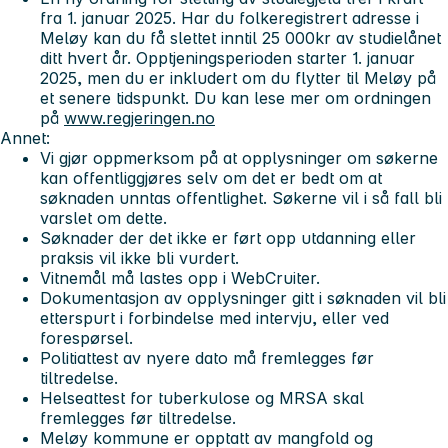
fra 1. januar 2025. Har du folkeregistrert adresse i
Meløy kan du få slettet inntil 25 000kr av studielånet
ditt hvert år. Opptjeningsperioden starter 1. januar
2025, men du er inkludert om du flytter til Meløy på
et senere tidspunkt. Du kan lese mer om ordningen
på
www.regjeringen.no
Annet:
Vi gjør oppmerksom på at opplysninger om søkerne
kan offentliggjøres selv om det er bedt om at
søknaden unntas offentlighet. Søkerne vil i så fall bli
varslet om dette.
Søknader der det ikke er ført opp utdanning eller
praksis vil ikke bli vurdert.
Vitnemål må lastes opp i WebCruiter.
Dokumentasjon av opplysninger gitt i søknaden vil bli
etterspurt i forbindelse med intervju, eller ved
forespørsel.
Politiattest av nyere dato må fremlegges før
tiltredelse.
Helseattest for tuberkulose og MRSA skal
fremlegges før tiltredelse.
Meløy kommune er opptatt av mangfold og