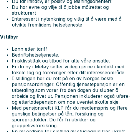
Du tar initiativ, er positiv og løsningsorientert
Du har evne og vilje til å jobbe målrettet og
strukturert
Interessert i nytenkning og villig til å være med å
utvikle fremtidens helsetjeneste
Vi tilbyr
Lønn etter tariff
Bedriftshelsetjeneste.
Frisklivstiltak og tilbud for alle våre ansatte.
Er du ny i Meløy setter vi deg gjerne i kontakt med
lokale lag og foreninger etter ditt interesseområde.
I stillingen har du rett på en av Norges beste
pensjonsordninger. Offentlig tjenestepensjon er en
utbetaling som varer fra den dagen du slutter å
arbeide og livet ut. Pensjonen inkluderer også uføre-
og etterlattepensjon om noe uventet skulle skje.
Med pensjonsrett i KLP får du medlemspris og flere
gunstige betingelser på lån, forsikring og
spareprodukter. Du får fri ulykke- og
gruppelivsforsikring.
En ny ordning for sletting av studiegjeld trer i kraft