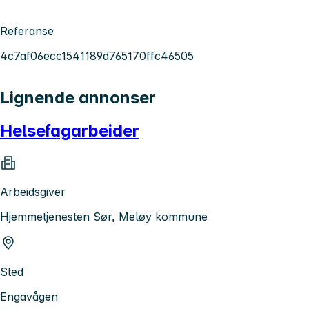
Referanse
4c7af06ecc1541189d765170ffc46505
Lignende annonser
Helsefagarbeider
Arbeidsgiver
Hjemmetjenesten Sør, Meløy kommune
Sted
Engavågen