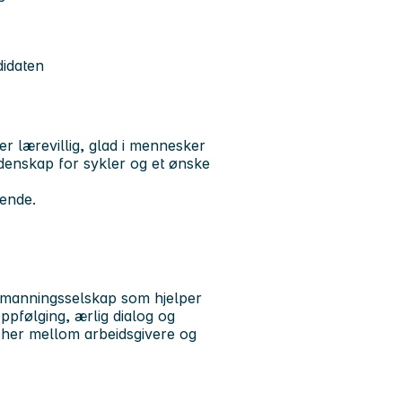
didaten
 er lærevillig, glad i mennesker
denskap for sykler og et ønske
pende.
bemanningsselskap som hjelper
oppfølging, ærlig dialog og
tcher mellom arbeidsgivere og