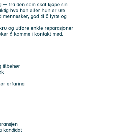
g -- fra den som skal kjøpe sin
aktig hva han eller hun er ute
d mennesker, god til å lytte og
ru og utføre enkle reparasjoner
ønsker å komme i kontakt med.
g tilbehør
kk
ar erfaring
bransjen
tig kandidat