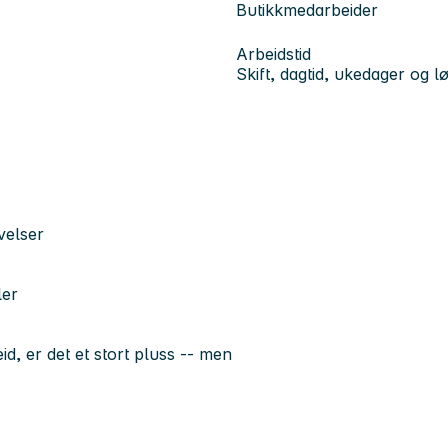
Butikkmedarbeider
Arbeidstid
Skift, dagtid, ukedager og l
velser
ler
d, er det et stort pluss -- men