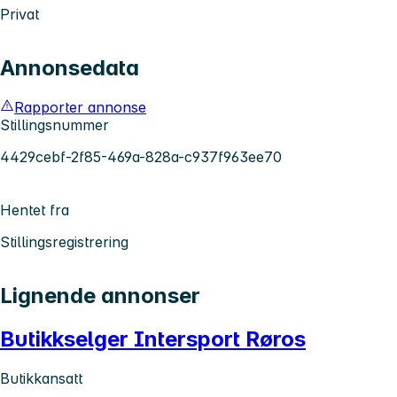
Privat
Annonsedata
Rapporter annonse
Stillingsnummer
4429cebf-2f85-469a-828a-c937f963ee70
Hentet fra
Stillingsregistrering
Lignende annonser
Butikkselger Intersport Røros
Butikkansatt