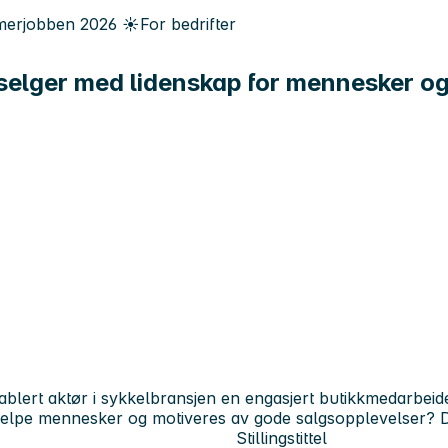
erjobben
2026
☀️
For bedrifter
selger med lidenskap for mennesker og
ablert aktør i sykkelbransjen en engasjert butikkmedarbeide
å hjelpe mennesker og motiveres av gode salgsopplevelser? 
Stillingstittel