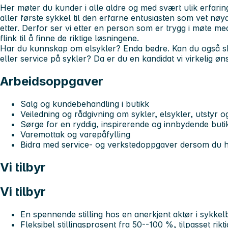
Her møter du kunder i alle aldre og med svært ulik erfarin
aller første sykkel til den erfarne entusiasten som vet nøy
etter. Derfor ser vi etter en person som er trygg i møte me
flink til å finne de riktige løsningene.
Har du kunnskap om elsykler? Enda bedre. Kan du også sk
eller service på sykler? Da er du en kandidat vi virkelig 
Arbeidsoppgaver
Salg og kundebehandling i butikk
Veiledning og rådgivning om sykler, elsykler, utstyr o
Sørge for en ryddig, inspirerende og innbydende buti
Varemottak og varepåfylling
Bidra med service- og verkstedoppgaver dersom du h
Vi tilbyr
Vi tilbyr
En spennende stilling hos en anerkjent aktør i sykkel
Fleksibel stillingsprosent fra
50--100 %
, tilpasset rik