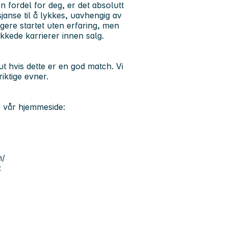
n fordel for deg, er det absolutt
 sjanse til å lykkes, uavhengig av
gere startet uten erfaring, men
ykkede karrierer innen salg.
ut hvis dette er en god match. Vi
iktige evner.
e vår hjemmeside:
n/
: