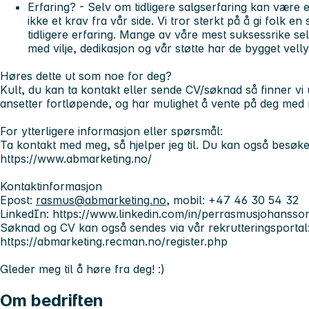
Erfaring?
- Selv om tidligere salgserfaring kan være e
ikke et krav fra vår side. Vi tror sterkt på å gi folk en
tidligere erfaring. Mange av våre mest suksessrike sel
med vilje, dedikasjon og vår støtte har de bygget vell
Høres dette ut som noe for deg?
Kult, du kan ta kontakt eller sende CV/søknad så finner vi 
ansetter fortløpende, og har mulighet å vente på deg med r
For ytterligere informasjon eller spørsmål:
Ta kontakt med meg, så hjelper jeg til. Du kan også besøk
https://www.abmarketing.no/
Kontaktinformasjon
Epost:
rasmus@abmarketing.no
, mobil: +47 46 30 54 32
LinkedIn: https://www.linkedin.com/in/perrasmusjohansso
Søknad og CV kan også sendes via vår rekrutteringsportal
https://abmarketing.recman.no/register.php
Gleder meg til å høre fra deg! :)
Om bedriften