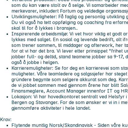
som du kan være stolt av å selge. Vi samarbeider me
merkevarer, inkludert Fortum og veldedige organisasj
Utviklingsmuligheter:
Få faglig og personlig utvikling
Du vil også ha tett oppfølging og coaching fra erfar
skal til for å lykkes i bransjen..
Inspirerende arbeidsmiljø:
Vi vet hvor viktig et godt ar
lykkes med salget. En sosial og levende bedrift, alt i
som trener sammen, til middager og afterwork, her ta
for at vi har det bra. Vi lever etter prinsippet "frihet
jobber full- og deltid, stand teamene jobber sa 9-17,
også å jobbe i helgen.
Karrieremuligheter:
Se for deg en karrierevei som sta
muligheter. Våre teamledere og salgssjefer har steget
gründere begynte som selgere akkurat som deg. Karri
de vi jobbet sammen med gjennom årene har blitt Salg
Finansmeglere, Account Manager innenfor IT og HR, s
Lokasjon:
Vi har hovedkontoret sentralt ved Helsfyr i 
Bergen og Stavanger. For de som ønsker er vi in i mel
gjennomføre aktiviteter i hele landet.
Krav:
Flytende muntlig Norsk/Skandinavisk -
Siden våre ku