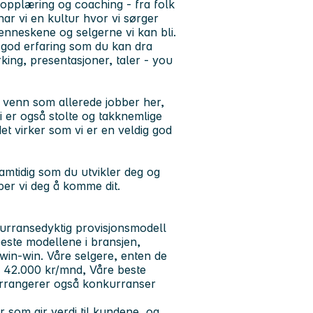
g opplæring og coaching - fra folk
har vi en kultur hvor vi sørger
menneskene og selgerne vi kan bli.
ig god erfaring som du kan dra
rking, presentasjoner, taler - you
n venn som allerede jobber her,
Vi er også stolte og takknemlige
et virker som vi er en veldig god
amtidig som du utvikler deg og
lper vi deg å komme dit.
kurransedyktig provisjonsmodell
beste modellene i bransjen,
 win-win. Våre selgere, enten de
på 42.000 kr/mnd, Våre beste
 arrangerer også konkurranser
 som gir verdi til kundene, og