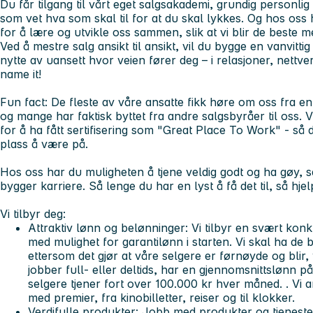
Du får tilgang til vårt eget salgsakademi, grundig personli
som vet hva som skal til for at du skal lykkes. Og hos oss 
for å lære og utvikle oss sammen, slik at vi blir de beste 
Ved å mestre salg ansikt til ansikt, vil du bygge en vanvitt
nytte av uansett hvor veien fører deg – i relasjoner, nettve
name it!
Fun fact:
De fleste av våre ansatte fikk høre om oss fra e
og mange har faktisk byttet fra andre salgsbyråer til oss. 
for å ha fått sertifisering som "Great Place To Work" - så d
plass å være på.
Hos oss har du muligheten å tjene veldig godt og ha gøy, s
bygger karriere. Så lenge du har en lyst å få det til, så hje
Vi tilbyr deg:
Attraktiv lønn og belønninger:
Vi tilbyr en svært kon
med mulighet for garantilønn i starten. Vi skal ha de 
ettersom det gjør at våre selgere er førnøyde og blir,
jobber full- eller deltids, har en gjennomsnittslønn 
selgere tjener fort over 100.000 kr hver måned. . Vi
med premier, fra kinobilletter, reiser og til klokker.
Verdifulle produkter:
Jobb med produkter og tjenester