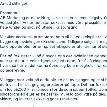
Antall stillinger
1
Promotør
AB Marketing er et av Norges raskest voksende salgsbyråe
veldedighet. Vi har hatt stor suksess med våre prosjekter 
hele landet og skal nå utvide i Kristiansand.
Vi søker dedikerte promotører som vil bli nøkkelspillere i
bygge opp avdelingen i Kristiansand. Tidligere salgserfaring e
lære opp de uten erfaring, det viktigste er at man har et ste
Per nå fokuserer vi på å bygge opp dør avdelingen gjenno
anerkjent norsk veldedighetsorganisasjon, for å så ekspand
hvert, så her vil det kunne åpne seg kule muligheter for deg
og lederevne.
Vi legger stor vekt på at du blir en del av gjengen og at vi 
du trives, har det gøy, og presterer på topp. Det har faktis
om lag 56.000 kr i måneden for de som jobber fulltid. Uanse
salgsbransjen eller er helt fersk, vil vi ta godt vare på deg
videre, og leverer skikkelig gode resultater.