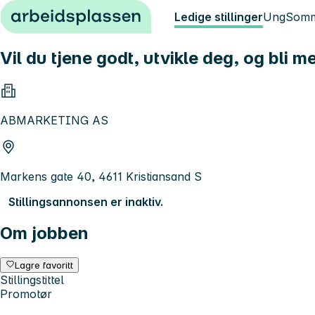
Hopp til innhold
Ledige stillinger
Ung
Somm
Vil du tjene godt, utvikle deg, og bli 
ABMARKETING AS
Markens gate 40, 4611 Kristiansand S
Stillingsannonsen er inaktiv.
Om jobben
Lagre favoritt
Stillingstittel
Promotør