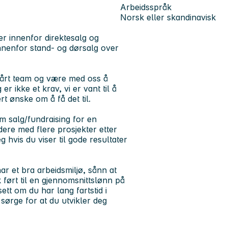
Arbeidsspråk
Norsk eller skandinavisk
r innenfor direktesalg og
innenfor stand- og dørsalg over
 vårt team og være med oss å
r ikke et krav, vi er vant til å
rt ønske om å få det til.
m salg/fundraising for en
ere med flere prosjekter etter
 hvis du viser til gode resultater
har et bra arbeidsmiljø, sånn at
k ført til en gjennomsnittslønn på
tt om du har lang fartstid i
, sørge for at du utvikler deg