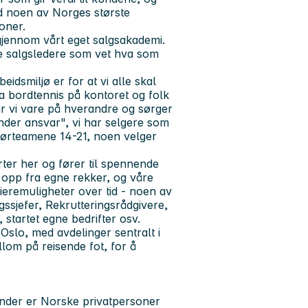
d noen av Norges største
oner.
 gjennom vårt eget salgsakademi.
ne salgsledere som vet hva som
beidsmiljø er for at vi alle skal
fra bordtennis på kontoret og folk
r vi vare på hverandre og sørger
 under ansvar", vi har selgere som
 dørteamene 14-21, noen velger
rter her og fører til spennende
 opp fra egne rekker, og våre
eremuligheter over tid - noen av
ssjefer, Rekrutteringsrådgivere,
tartet egne bedrifter osv.
Oslo, med avdelinger sentralt i
lom på reisende fot, for å
nder er Norske privatpersoner