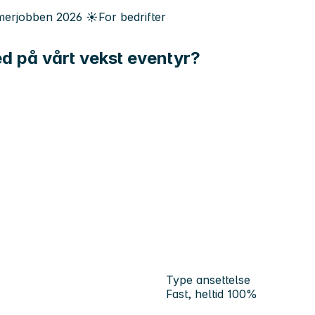
erjobben
2026
☀️
For bedrifter
med på vårt vekst eventyr?
Type ansettelse
Fast, heltid 100%