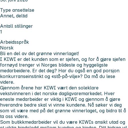
Type ansettelse
Annet, deltid
Antall stillinger
1
Arbeidsspråk
Norsk
Bli en del av det grønne vinnerlaget!
I KIWI er det kunden som er sjefen, og for å gjøre sjefen
fornøyd trenger vi Norges blideste og hyggeligste
medarbeidere. Er det deg? Har du også en god porsjon
konkurranseinstinkt og «stå-på-vilje»? Da må du lese
videre.
Gjennom årene har KIWI vært den soleklare
vekstvinneren i det norske dagligvaremarkedet. Hver
eneste medarbeider er viktig i KIWI og gjennom å gjøre
hverandre bedre skal vi vinne kundene. Nå søker vi deg
som vil være med på det grønne vinnerlaget, og bidra til å
ta oss videre.
Som butikkmedarbeider vil du være KIWIs ansikt utad og
et viktig bindeledd mellom kunden og kjeden. Ditt bidrag vil