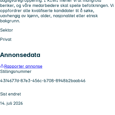
dagligvaregruppering. I KIWI mener vi at mangfold
beriker, og våre medarbeidere skal speile befolkningen. Vi
oppfordrer alle kvalifiserte kandidater til å søke,
uavhengig av kjønn, alder, nasjonalitet eller etnisk
bakgrunn.
Sektor
Privat
Annonsedata
Rapporter annonse
Stillingsnummer
43f4677d-87e3-456c-b708-8948b2baab46
Sist endret
14. juli 2026