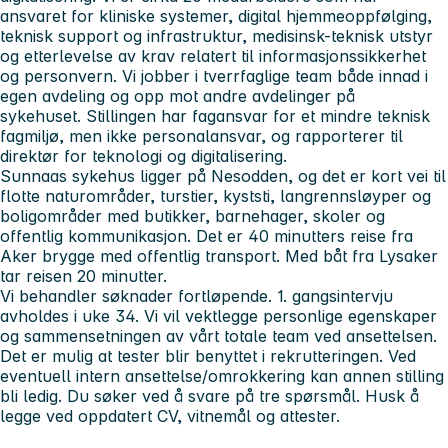
ansvaret for kliniske systemer, digital hjemmeoppfølging,
teknisk support og infrastruktur, medisinsk-teknisk utstyr
og etterlevelse av krav relatert til informasjonssikkerhet
og personvern. Vi jobber i tverrfaglige team både innad i
egen avdeling og opp mot andre avdelinger på
sykehuset. Stillingen har fagansvar for et mindre teknisk
fagmiljø, men ikke personalansvar, og rapporterer til
direktør for teknologi og digitalisering.
Sunnaas sykehus ligger på Nesodden, og det er kort vei til
flotte naturområder, turstier, kyststi, langrennsløyper og
boligområder med butikker, barnehager, skoler og
offentlig kommunikasjon. Det er 40 minutters reise fra
Aker brygge med offentlig transport. Med båt fra Lysaker
tar reisen 20 minutter.
Vi behandler søknader fortløpende. 1. gangsintervju
avholdes i uke 34. Vi vil vektlegge personlige egenskaper
og sammensetningen av vårt totale team ved ansettelsen.
Det er mulig at tester blir benyttet i rekrutteringen. Ved
eventuell intern ansettelse/omrokkering kan annen stilling
bli ledig. Du søker ved å svare på tre spørsmål. Husk å
legge ved oppdatert CV, vitnemål og attester.