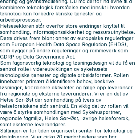
endring og gevinstrealisering. Du må derfor ha evne til å
kombinere teknologisk forståelse med innsikt i hvordan
teknologi kan forbedre kliniske tjenester og
arbeidsprosesser.
Helsesektoren står overfor store endringer knyttet til
samhandling, informasjonssikkerhet og ressursutnyttelse.
Dette drives frem blant annet av europeiske reguleringer
som European Health Data Space Regulation (EHDS),
som bygger på andre reguleringer og rammeverk som
GDRP og Data Governance Act.
Som fagansvarlig teknologi og løsningsdesign vil du få en
sentral rolle i videreutviklingen av sykehusets
teknologiske tjenester og digitale arbeidsformer. Rollen
innebærer primært å identifisere behov, beskrive
løsninger, koordinere aktiviteter og følge opp leveranser
fra regionale og eksterne leverandører. Vi er en del av
Helse Sør-Øst der samhandling på tvers av
helseforetakene står sentralt. En viktig del av rollen vil
være å styrke samhandlingen med Sykehuspartner,
regionale fagmiljø, Helse Sør-Øst, øvrige helseforetak,
samt eksterne leverandører.
Stillingen er for tiden organisert i senter for teknologi og
digitalisering. Vi er cirka 20 medarbeidere som har