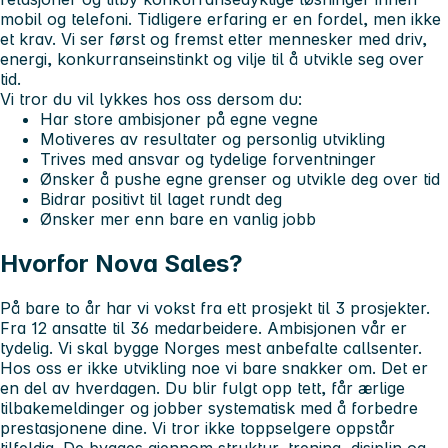
mobil og telefoni. Tidligere erfaring er en fordel, men ikke
et krav. Vi ser først og fremst etter mennesker med driv,
energi, konkurranseinstinkt og vilje til å utvikle seg over
tid.
Vi tror du vil lykkes hos oss dersom du:
Har store ambisjoner på egne vegne
Motiveres av resultater og personlig utvikling
Trives med ansvar og tydelige forventninger
Ønsker å pushe egne grenser og utvikle deg over tid
Bidrar positivt til laget rundt deg
Ønsker mer enn bare en vanlig jobb
Hvorfor Nova Sales?
På bare to år har vi vokst fra ett prosjekt til 3 prosjekter.
Fra 12 ansatte til 36 medarbeidere. Ambisjonen vår er
tydelig. Vi skal bygge Norges mest anbefalte callsenter.
Hos oss er ikke utvikling noe vi bare snakker om. Det er
en del av hverdagen. Du blir fulgt opp tett, får ærlige
tilbakemeldinger og jobber systematisk med å forbedre
prestasjonene dine. Vi tror ikke toppselgere oppstår
tilfeldig. De bygges gjennom struktur, trening, disiplin og