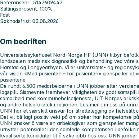
Referansenr.: 5147609447
Stillingsprosent: 100%
Fast
Søknadsfrist: 03.08.2026
Om bedriften
Universitetssykehuset Nord-Norge HF (UNN) tilbyr befolkn
landsdelen medisinsk diagnostikk og behandling ved våre 
Harstad og Longyearbyen.
Vi er universitets- og regions
v
år visjon «Med pasienten – for pasienten» gjenspeiler at v
pasientene.
De rundt 6.500 medarbeiderne i UNN jobber etter verdien
lagspill. Sistnevnte fremhever viktigheten av godt samspill 
samarbeid
med kommunehelsetjeneste, UiT Norges arktisk
og andre helseforetak i regionen.
Les mer om oss på unn.
UNN har et særskilt ansvar for tilrettelegging av helsetilb
Det vil bli lagt positiv vekt på om søker har kompetanse på
UNN ønsker å være en arbeidsgiver som gjenspeiler mang
utnytter potensialet i den samlede kompetansen i befolknin
kvalifiserte kandidater til å søke jobb hos oss. UNN jobber 