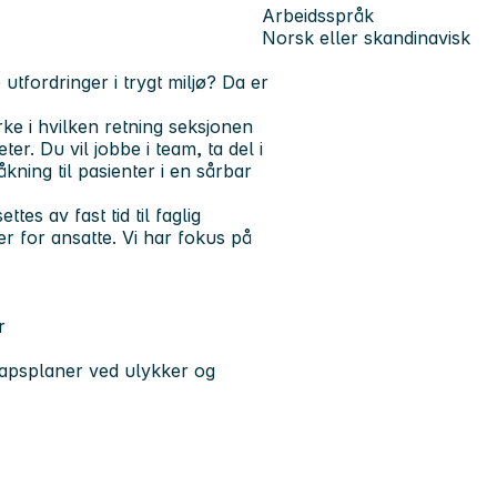
Arbeidsspråk
Norsk eller skandinavisk
tfordringer i trygt miljø? Da er
irke i hvilken retning seksjonen
ter. Du vil jobbe i team, ta del i
kning til pasienter i en sårbar
es av fast tid til faglig
r for ansatte. Vi har fokus på
r
skapsplaner ved ulykker og