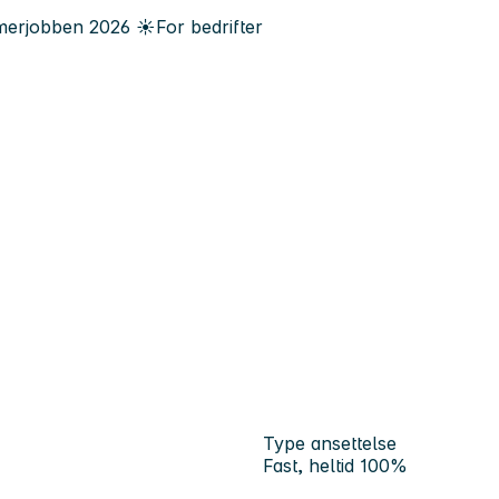
erjobben
2026
☀️
For bedrifter
Type ansettelse
Fast, heltid 100%