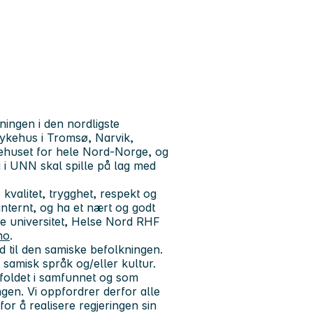
ingen i den nordligste
sykehus i Tromsø, Narvik,
ykehuset for hele Nord-Norge, og
i i UNN skal spille på lag med
e
kvalitet, trygghet, respekt og
internt, og ha et nært og godt
e universitet, Helse Nord RHF
no
.
ud til den samiske befolkningen.
 samisk språk og/eller kultur.
foldet i samfunnet og som
gen. Vi oppfordrer derfor alle
for å realisere regjeringen sin