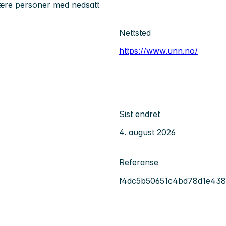
 være personer med nedsatt
Nettsted
https://www.unn.no/
Sist endret
4. august 2026
Referanse
f4dc5b50651c4bd78d1e438