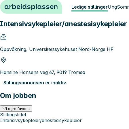
Hopp til innhold
Ledige stillinger
Ung
Somm
Intensivsykepleier/anestesisykepleier
Oppvåkning, Universitetssykehuset Nord-Norge HF
Hansine Hansens veg 67, 9019 Tromsø
Stillingsannonsen er inaktiv.
Om jobben
Lagre favoritt
Stillingstittel
Intensivsykepleier/anestesisykepleier