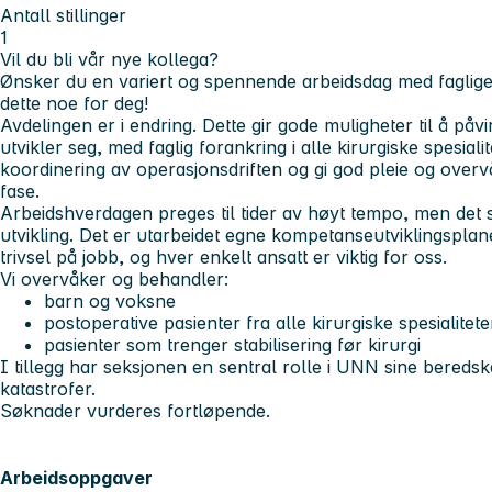
Antall stillinger
1
Vil du bli vår nye kollega?
Ønsker du en variert og spennende arbeidsdag med faglige u
dette noe for deg!
Avdelingen er i endring. Dette gir gode muligheter til å påv
utvikler seg, med faglig forankring i alle kirurgiske spesialite
koordinering av operasjonsdriften og gi god pleie og overvå
fase.
Arbeidshverdagen preges til tider av høyt tempo, men det sett
utvikling. Det er utarbeidet egne kompetanseutviklingsplane
trivsel på jobb, og hver enkelt ansatt er viktig for oss.
Vi overvåker og behandler:
barn og voksne
postoperative pasienter fra alle kirurgiske spesialitete
pasienter som trenger stabilisering før kirurgi
I tillegg har seksjonen en sentral rolle i UNN sine bered
katastrofer.
Søknader vurderes fortløpende.
Arbeidsoppgaver