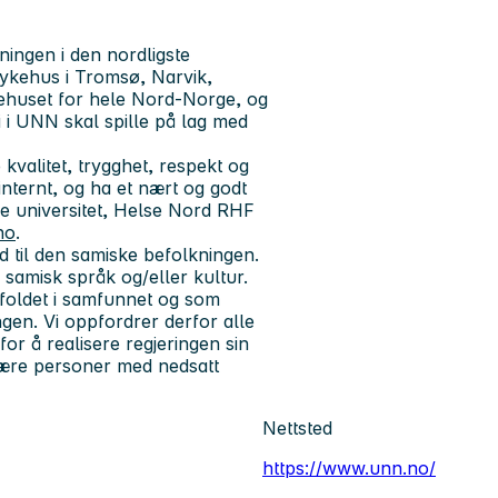
ingen i den nordligste
sykehus i Tromsø, Narvik,
ykehuset for hele Nord-Norge, og
i i UNN skal spille på lag med
e
kvalitet, trygghet, respekt og
internt, og ha et nært og godt
e universitet, Helse Nord RHF
no
.
ud til den samiske befolkningen.
 samisk språk og/eller kultur.
foldet i samfunnet og som
gen. Vi oppfordrer derfor alle
for å realisere regjeringen sin
 være personer med nedsatt
Nettsted
https://www.unn.no/