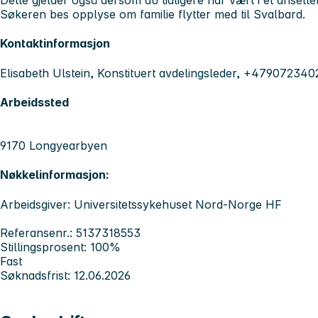
Dette gjelder også dersom du tidligere har vært i et ansett
Søkeren bes opplyse om familie flytter med til Svalbard.
Kontaktinformasjon
Elisabeth Ulstein, Konstituert avdelingsleder, +479072340
Arbeidssted
9170 Longyearbyen
Nøkkelinformasjon:
Arbeidsgiver: Universitetssykehuset Nord-Norge HF
Referansenr.: 5137318553
Stillingsprosent: 100%
Fast
Søknadsfrist: 12.06.2026