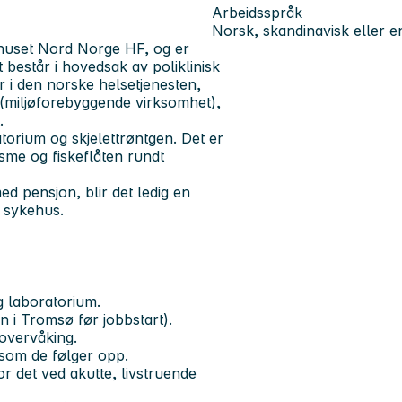
Arbeidsspråk
Norsk, skandinavisk eller e
huset Nord Norge HF, og er
består i hovedsak av poliklinisk
 i den norske helsetjenesten,
 (miljøforebyggende virksomhet),
t.
orium og skjelettrøntgen. Det er
isme og fiskeflåten rundt
d pensjon, blir det ledig en
n sykehus.
g laboratorium.
n i Tromsø før jobbstart).
overvåking.
som de følger opp.
r det ved akutte, livstruende