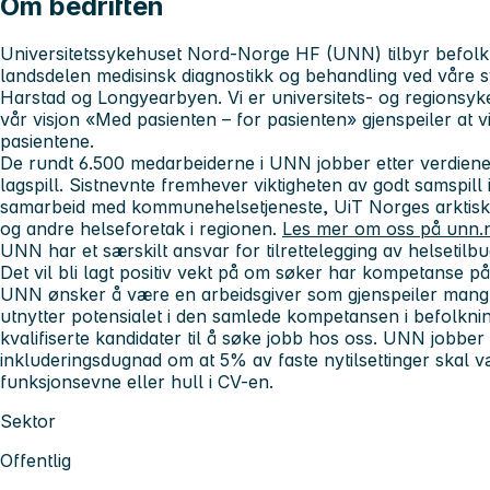
Om bedriften
Universitetssykehuset Nord-Norge HF (UNN) tilbyr befolkn
landsdelen medisinsk diagnostikk og behandling ved våre 
Harstad og Longyearbyen.
Vi er universitets- og regions
v
år visjon «Med pasienten – for pasienten» gjenspeiler at v
pasientene.
De rundt 6.500 medarbeiderne i UNN jobber etter verdien
lagspill. Sistnevnte fremhever viktigheten av godt samspill 
samarbeid
med kommunehelsetjeneste, UiT Norges arktisk
og andre helseforetak i regionen.
Les mer om oss på unn.
UNN har et særskilt ansvar for tilrettelegging av helsetilb
Det vil bli lagt positiv vekt på om søker har kompetanse på
UNN ønsker å være en arbeidsgiver som gjenspeiler mang
utnytter potensialet i den samlede kompetansen i befolknin
kvalifiserte kandidater til å søke jobb hos oss. UNN jobber 
inkluderingsdugnad om at 5% av faste nytilsettinger skal
funksjonsevne eller hull i CV-en.
Sektor
Offentlig