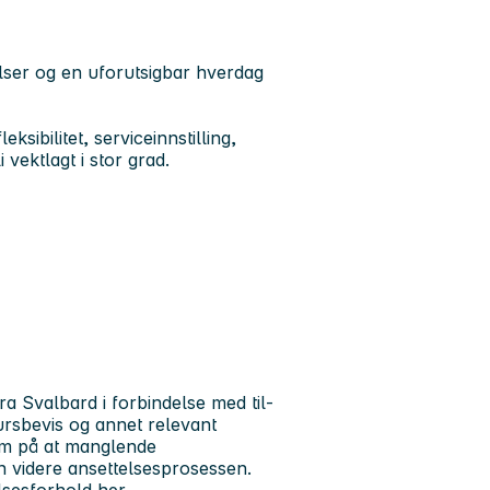
elser og en uforutsigbar hverdag
ksibilitet, serviceinnstilling,
 vektlagt i stor grad.
r
 fra Svalbard i forbindelse med til-
kursbevis og annet relevant
om på at manglende
n videre ansettelsesprosessen.