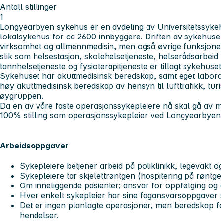
Antall stillinger
1
Longyearbyen sykehus er en avdeling av Universitetssyke
lokalsykehus for ca 2600 innbyggere. Driften av sykehuset 
virksomhet og allmennmedisin, men også øvrige funksjoner
slik som helsestasjon, skolehelsetjeneste, helserådsarbeid
tannhelsetjeneste og fysioterapitjeneste er tillagt sykehuse
Sykehuset har akuttmedisinsk beredskap, samt eget laborat
høy akuttmedisinsk beredskap av hensyn til lufttrafikk, tur
øygruppen.
Da en av våre faste operasjonssykepleiere nå skal gå av me
100% stilling som operasjonssykepleier ved Longyearbye
Arbeidsoppgaver
Sykepleiere betjener arbeid på poliklinikk, legevakt o
Sykepleiere tar skjelettrøntgen (hospitering på røntge
Om inneliggende pasienter; ansvar for oppfølging og 
Hver enkelt sykepleier har sine fagansvarsoppgaver 
Det er ingen planlagte operasjoner, men beredskap fo
hendelser.