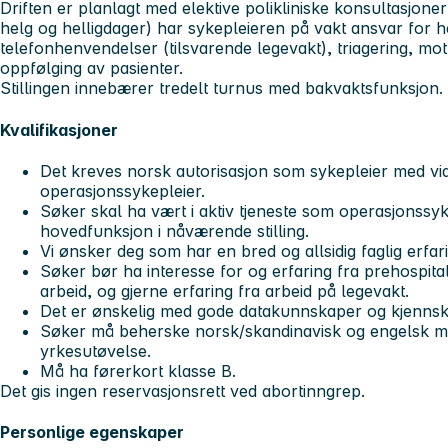
Driften er planlagt med elektive polikliniske konsultasjoner 
helg og helligdager) har sykepleieren på vakt ansvar for h
telefonhenvendelser (tilsvarende legevakt), triagering, mot
oppfølging av pasienter.
Stillingen innebærer tredelt turnus med bakvaktsfunksjon. 
Kvalifikasjoner
Det kreves norsk autorisasjon som sykepleier med v
operasjonssykepleier.
Søker skal ha vært i aktiv tjeneste som operasjonssyk
hovedfunksjon i nåværende stilling.
Vi ønsker deg som har en bred og allsidig faglig erfar
Søker bør ha interesse for og erfaring fra prehospita
arbeid, og gjerne erfaring fra arbeid på legevakt.
Det er ønskelig med gode datakunnskaper og kjennsk
Søker må beherske norsk/skandinavisk og engelsk munt
yrkesutøvelse.
Må ha førerkort klasse B.
Det gis ingen reservasjonsrett ved abortinngrep.
Personlige egenskaper