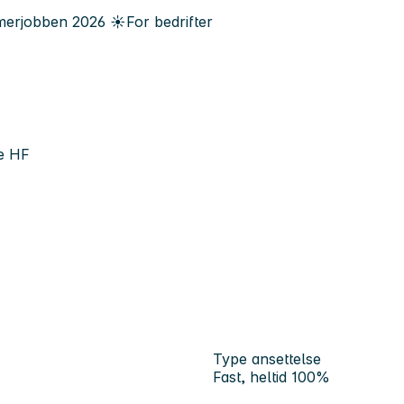
erjobben
2026
☀️
For bedrifter
e HF
Type ansettelse
Fast, heltid 100%