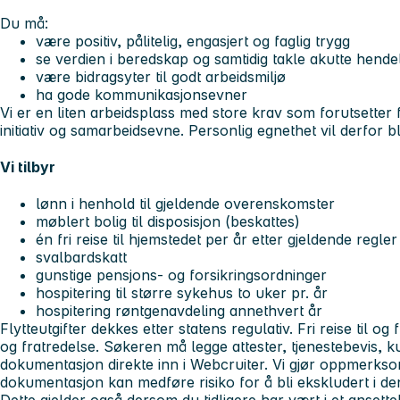
Du må:
være positiv, pålitelig, engasjert og faglig trygg
se verdien i beredskap og samtidig takle akutte hend
være bidragsyter til godt arbeidsmiljø
ha gode kommunikasjonsevner
Vi er en liten arbeidsplass med store krav som forutsetter fle
initiativ og samarbeidsevne. Personlig egnethet vil derfor bli
Vi tilbyr
lønn i henhold til gjeldende overenskomster
møblert bolig til disposisjon (beskattes)
én fri reise til hjemstedet per år etter gjeldende regle
svalbardskatt
gunstige pensjons- og forsikringsordninger
hospitering til større sykehus to uker pr. år
hospitering røntgenavdeling annethvert år
Flytteutgifter dekkes etter statens regulativ. Fri reise til og
og fratredelse. Søkeren må legge attester, tjenestebevis, 
dokumentasjon direkte inn i Webcruiter. Vi gjør oppmerks
dokumentasjon kan medføre risiko for å bli ekskludert i de