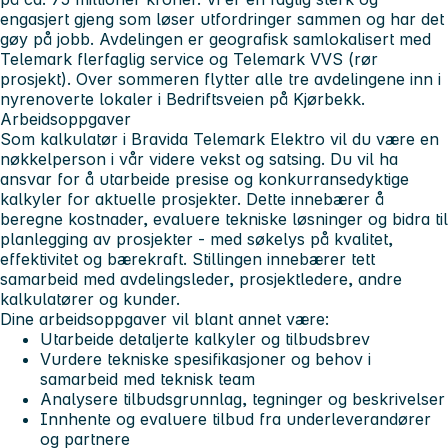
engasjert gjeng som løser utfordringer sammen og har det
gøy på jobb. Avdelingen er geografisk samlokalisert med
Telemark flerfaglig service og Telemark VVS (rør
prosjekt). Over sommeren flytter alle tre avdelingene inn i
nyrenoverte lokaler i Bedriftsveien på Kjørbekk.
Arbeidsoppgaver
Som kalkulatør i Bravida Telemark Elektro vil du være en
nøkkelperson i vår videre vekst og satsing. Du vil ha
ansvar for å utarbeide presise og konkurransedyktige
kalkyler for aktuelle prosjekter. Dette innebærer å
beregne kostnader, evaluere tekniske løsninger og bidra til
planlegging av prosjekter - med søkelys på kvalitet,
effektivitet og bærekraft. Stillingen innebærer tett
samarbeid med avdelingsleder, prosjektledere, andre
kalkulatører og kunder.
Dine arbeidsoppgaver vil blant annet være:
Utarbeide detaljerte kalkyler og tilbudsbrev
Vurdere tekniske spesifikasjoner og behov i
samarbeid med teknisk team
Analysere tilbudsgrunnlag, tegninger og beskrivelser
Innhente og evaluere tilbud fra underleverandører
og partnere