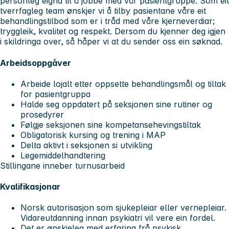
personleg eigna til å jobbe med vår pasientgruppe. Som eit
tverrfagleg team ønskjer vi å tilby pasientane våre eit
behandlingstilbod som er i tråd med våre kjerneverdiar;
tryggleik, kvalitet og respekt. Dersom du kjenner deg igjen
i skildringa over, så håper vi at du sender oss ein søknad.
Arbeidsoppgåver
Arbeide lojalt etter oppsette behandlingsmål og tiltak
for pasientgruppa
Halde seg oppdatert på seksjonen sine rutiner og
prosedyrer
Følgje seksjonen sine kompetansehevingstiltak
Obligatorisk kursing og trening i MAP
Delta aktivt i seksjonen si utvikling
Legemiddelhandtering
Stillingane inneber turnusarbeid
Kvalifikasjonar
Norsk autorisasjon som sjukepleiar eller vernepleiar.
Vidareutdanning innan psykiatri vil vere ein fordel.
Det er ønskjeleg med erfaring frå psykisk