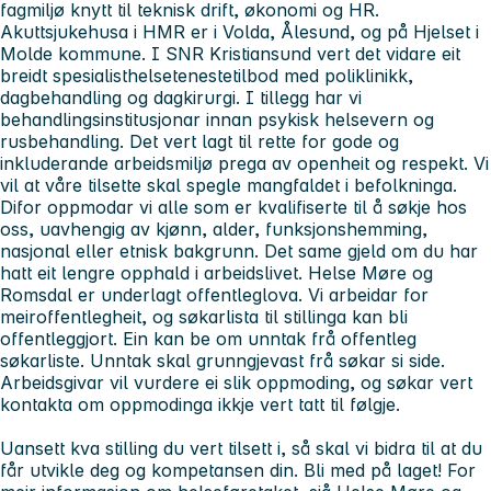
fagmiljø knytt til teknisk drift, økonomi og HR.
Akuttsjukehusa i HMR er i Volda, Ålesund, og på Hjelset i
Molde kommune. I SNR Kristiansund vert det vidare eit
breidt spesialisthelsetenestetilbod med poliklinikk,
dagbehandling og dagkirurgi. I tillegg har vi
behandlingsinstitusjonar innan psykisk helsevern og
rusbehandling. Det vert lagt til rette for gode og
inkluderande arbeidsmiljø prega av openheit og respekt. Vi
vil at våre tilsette skal spegle mangfaldet i befolkninga.
Difor oppmodar vi alle som er kvalifiserte til å søkje hos
oss, uavhengig av kjønn, alder, funksjonshemming,
nasjonal eller etnisk bakgrunn. Det same gjeld om du har
hatt eit lengre opphald i arbeidslivet. Helse Møre og
Romsdal er underlagt offentleglova. Vi arbeidar for
meiroffentlegheit, og søkarlista til stillinga kan bli
offentleggjort. Ein kan be om unntak frå offentleg
søkarliste. Unntak skal grunngjevast frå søkar si side.
Arbeidsgivar vil vurdere ei slik oppmoding, og søkar vert
kontakta om oppmodinga ikkje vert tatt til følgje.
Uansett kva stilling du vert tilsett i, så skal vi bidra til at du
får utvikle deg og kompetansen din. Bli med på laget! For