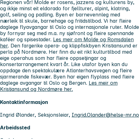
Regionen vår! Molde er rosens, jazzens og kulturens by,
og ikkje minst eit eldorado for fjellturer, alpint, klatring,
golf, seiling og padling. Byen er barnevennleg med
nærleik til skule, barnehage og fritidstilbod. Vi har fleire
daglege flyavgangar til Oslo og internasjonale ruter. Molde
by fornyar seg med m.a. ny sjøfront og fleire spennande
kaféer og spisestader.
Les meir om Molde og Romsdalen
her
. Den fargerike opera- og klippfiskbyen Kristiansund er
perla på Nordmøre. Her finn du eit rikt kulturtilbod med
eige operahus som har fleire oppsetjingar og
konsertarrangement kvart år. Like utafor byen kan du
oppdage den spektakulære Atlanterhavsvegen og fleire
sjarmerande fiskevær. Byen har eigen flyplass med fleire
daglege avgangar til Oslo og Bergen.
Les meir om
Kristiansund og Nordmøre her.
Kontaktinformasjon
Ingrid Ølander, Seksjonsleiar,
Ingrid.Olander@helse-mr.no
Arbeidssted