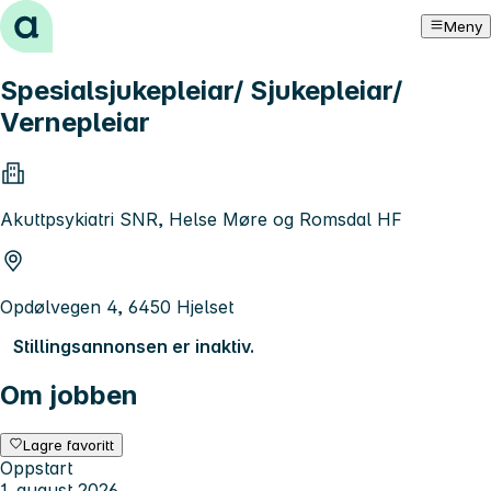
Hopp til innhold
Meny
Spesialsjukepleiar/ Sjukepleiar/
Vernepleiar
Akuttpsykiatri SNR, Helse Møre og Romsdal HF
Opdølvegen 4, 6450 Hjelset
Stillingsannonsen er inaktiv.
Om jobben
Lagre favoritt
Oppstart
1. august 2026