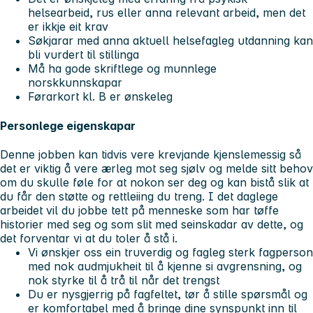
helsearbeid, rus eller anna relevant arbeid, men det
er ikkje eit krav
Søkjarar med anna aktuell helsefagleg utdanning kan
bli vurdert til stillinga
Må ha gode skriftlege og munnlege
norskkunnskapar
Førarkort kl. B er ønskeleg
Personlege eigenskapar
Denne jobben kan tidvis vere krevjande kjenslemessig så
det er viktig å vere ærleg mot seg sjølv og melde sitt behov
om du skulle føle for at nokon ser deg og kan bistå slik at
du får den støtte og rettleiing du treng. I det daglege
arbeidet vil du jobbe tett på menneske som har tøffe
historier med seg og som slit med seinskadar av dette, og
det forventar vi at du toler å stå i.
Vi ønskjer oss ein truverdig og fagleg sterk fagperson
med nok audmjukheit til å kjenne si avgrensning, og
nok styrke til å trå til når det trengst
Du er nysgjerrig på fagfeltet, tør å stille spørsmål og
er komfortabel med å bringe dine synspunkt inn til