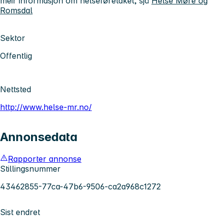
meir informasjon om helseføretaket, sjå
Helse Møre og
Romsdal
Sektor
Offentlig
Nettsted
http://www.helse-mr.no/
Annonsedata
Rapporter annonse
Stillingsnummer
43462855-77ca-47b6-9506-ca2a968c1272
Sist endret