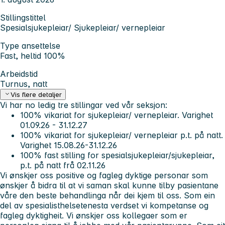
Stillingstittel
Spesialsjukepleiar/ Sjukepleiar/ vernepleiar
Type ansettelse
Fast, heltid 100%
Arbeidstid
Turnus, natt
Vis flere detaljer
Vi har no ledig tre stillingar ved vår seksjon:
100% vikariat for sjukepleiar/ vernepleiar. Varighet
01.09.26 - 31.12.27
100% vikariat for sjukepleiar/ vernepleiar p.t. på natt.
Varighet 15.08.26-31.12.26
100% fast stilling for spesialsjukepleiar/sjukepleiar,
p.t. på natt frå 02.11.26
Vi ønskjer oss positive og fagleg dyktige personar som
ønskjer å bidra til at vi saman skal kunne tilby pasientane
våre den beste behandlinga når dei kjem til oss. Som ein
del av spesialisthelsetenesta verdset vi kompetanse og
fagleg dyktigheit. Vi ønskjer oss kollegaer som er