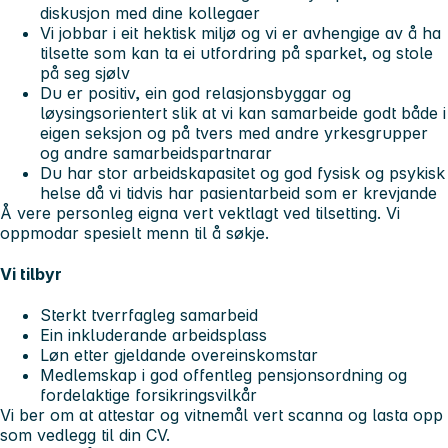
diskusjon med dine kollegaer
Vi jobbar i eit hektisk miljø og vi er avhengige av å ha
tilsette som kan ta ei utfordring på sparket, og stole
på seg sjølv
Du er positiv, ein god relasjonsbyggar og
løysingsorientert slik at vi kan samarbeide godt både i
eigen seksjon og på tvers med andre yrkesgrupper
og andre samarbeidspartnarar
Du har stor arbeidskapasitet og god fysisk og psykisk
helse då vi tidvis har pasientarbeid som er krevjande
Å vere personleg eigna vert vektlagt ved tilsetting. Vi
oppmodar spesielt menn til å søkje.
Vi tilbyr
Sterkt tverrfagleg samarbeid
Ein inkluderande arbeidsplass
Løn etter gjeldande overeinskomstar
Medlemskap i god offentleg pensjonsordning og
fordelaktige forsikringsvilkår
Vi ber om at attestar og vitnemål vert scanna og lasta opp
som vedlegg til din CV.