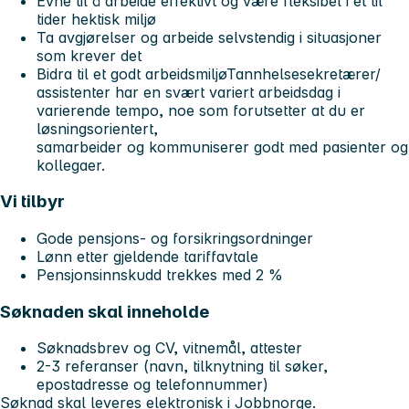
Evne til å arbeide effektivt og være fleksibel i et til
tider hektisk miljø
Ta avgjørelser og arbeide selvstendig i situasjoner
som krever det
Bidra til et godt arbeidsmiljøTannhelsesekretærer/
assistenter har en svært variert arbeidsdag i
varierende tempo, noe som forutsetter at du er
løsningsorientert,
samarbeider og kommuniserer godt med pasienter og
kollegaer.
Vi tilbyr
Gode pensjons- og forsikringsordninger
Lønn etter gjeldende tariffavtale
Pensjonsinnskudd trekkes med 2 %
Søknaden skal inneholde
Søknadsbrev og CV, vitnemål, attester
2-3 referanser (navn, tilknytning til søker,
epostadresse og telefonnummer)
Søknad skal leveres elektronisk i Jobbnorge.