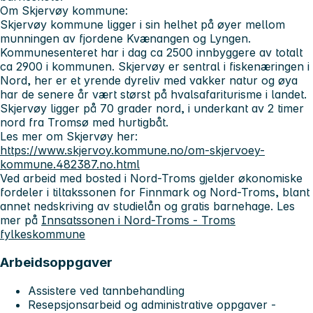
Om Skjervøy kommune:
Skjervøy kommune ligger i sin helhet på øyer mellom
munningen av fjordene Kvænangen og Lyngen.
Kommunesenteret har i dag ca 2500 innbyggere av totalt
ca 2900 i kommunen. Skjervøy er sentral i fiskenæringen i
Nord, her er et yrende dyreliv med vakker natur og øya
har de senere år vært størst på hvalsafariturisme i landet.
Skjervøy ligger på 70 grader nord, i underkant av 2 timer
nord fra Tromsø med hurtigbåt.
Les mer om Skjervøy her:
https://www.skjervoy.kommune.no/om-skjervoey-
kommune.482387.no.html
Ved arbeid med bosted i Nord-Troms gjelder økonomiske
fordeler i tiltakssonen for Finnmark og Nord-Troms, blant
annet nedskriving av studielån og gratis barnehage. Les
mer på
Innsatssonen i Nord-Troms - Troms
fylkeskommune
Arbeidsoppgaver
Assistere ved tannbehandling
Resepsjonsarbeid og administrative oppgaver -