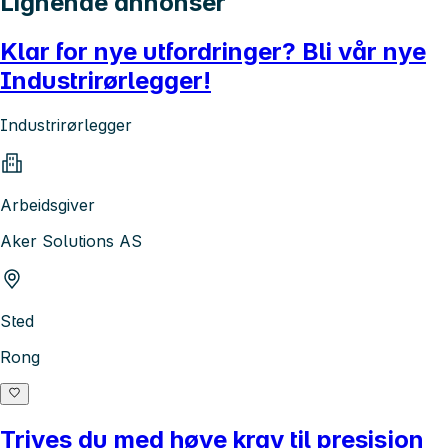
Lignende annonser
Klar for nye utfordringer? Bli vår nye
Industrirørlegger!
Industrirørlegger
Arbeidsgiver
Aker Solutions AS
Sted
Rong
Trives du med høye krav til presisjon