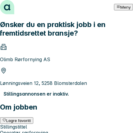
Hopp til innhold
Meny
Ønsker du en praktisk jobb i en
fremtidsrettet bransje?
Olimb Rørfornying AS
Lønningsveien 12, 5258 Blomsterdalen
Stillingsannonsen er inaktiv.
Om jobben
Lagre favoritt
Stillingstittel
Operatør rørfornying