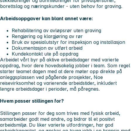
stikkledninger og bunnledninger for privatpersoner,
borettslag og næringskunder - uten behov for graving.
Arbeidsoppgaver kan blant annet være:
Rehabilitering av avløpsrør uten graving
Rengjøring og klargjøring av rør
Bruk av spesialutstyr for inspeksjon og installasjon
Dokumentasjon av utført arbeid
Kundekontakt ute på oppdrag
Arbeidet vårt byr på aktive arbeidsdager med varierte
oppdrag, hvor dere hovedsakelig jobber i team. Som regel
starter teamet dagen med at dere møter opp direkte på
anleggsplassen ved pågående prosjekter, Noe
reisevirksomhet og varierende arbeidstider, inkludert
lengre arbeidsdager i perioder, må påregnes.
Hvem passer stillingen for?
Stillingen passer for deg som trives med fysisk arbeid,
samarbeider godt med andre, og bidrar til et positivt
arbeidsmiljø. Du liker varierte utfordringer, har god
arbeidskapasitet, og ønsker en trygg jobb i en bransje med