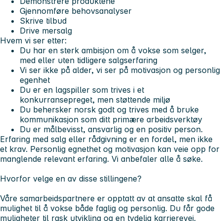
Demonstrere produktene
Gjennomføre behovsanalyser
Skrive tilbud
Drive mersalg
Hvem vi ser etter:
Du har en sterk ambisjon om å vokse som selger,
med eller uten tidligere salgserfaring
Vi ser ikke på alder, vi ser på motivasjon og personlig
egenhet
Du er en lagspiller som trives i et
konkurransepreget, men støttende miljø
Du behersker norsk godt og trives med å bruke
kommunikasjon som ditt primære arbeidsverktøy
Du er målbevisst, ansvarlig og en positiv person.
Erfaring med salg eller rådgivning er en fordel, men ikke
et krav. Personlig egnethet og motivasjon kan veie opp for
manglende relevant erfaring. Vi anbefaler alle å søke.
Hvorfor velge en av disse stillingene?
Våre samarbeidspartnere er opptatt av at ansatte skal få
mulighet til å vokse både faglig og personlig. Du får gode
muligheter til rask utvikling og en tydelig karrierevei.